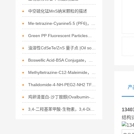
中空硫化锰MnS纳米颗粒的描述
Me-tetrazine-Cyanine5.5 (PF6)，甲基四嗪-Cy5.5（六氟磷酸盐）的介绍
Green PP Fluorescent Particles，绿色荧光修饰的PP微球的介绍
油溶性CdSeTe/ZnS 量子点 |Oil soluble CdSeTe/ZnS quantum dot的介绍
Boswellic Acid-BSA Conjugate，乳香酸-牛血清白蛋白偶联物的介绍
Methyltetrazine-C12-Maleimide，甲基四嗪-十二烷基-马来酰亚胺的基本信息
Thalidomide-4-NH-PEG2-NH2 TFA；2768514-20-9，2093416-32-9的描述
产
鸡卵清蛋白-沙丁胺醇|Ovalbumin-Salbutamol Conjugate的描述
3,4-二羟基苯甲酸-生物素，3,4-Dihydroxybenzoic acid-Biotin的描述
13403
结构