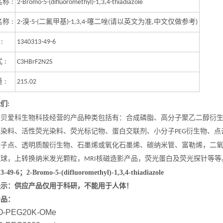
名称
:
2-Bromo-5-(difluoromethyl)-1,3,4-thiadiazole
名称
溴
二氟甲基
噻二唑
请以英文为准
中文仅做参考
:
2-
-5-(
)-1,3,4-
(
,
)
号
:
1340313-49-6
式
:
C3HBrF2N2S
量
:
215.02
我们
:
星贝爱科生物科技经营的产品种类包括有：合成磷脂、高分子聚乙二醇衍
光染料、活性荧光染料、荧光标记物、蛋白交联剂、小分子
衍生物、点
PEG
量子点、透明质酸衍生物、石墨烯或氧化石墨烯、碳纳米管、富勒烯，二
微球，上转换纳米发光颗粒，
核磁造影产品，荧光蛋白及荧光探针等等
MRI
3-49-6；2-Bromo-5-(difluoromethyl)-1,3,4-thiadiazole
提示：供应产品仅用于科研，不能用于人体！
产品：
O-PEG20K-OMe