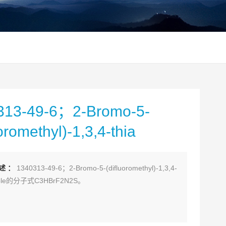
313-49-6；2-Bromo-5-
uoromethyl)-1,3,4-thia
述：
1340313-49-6；2-Bromo-5-(difluoromethyl)-1,3,4-
azole的分子式C3HBrF2N2S。