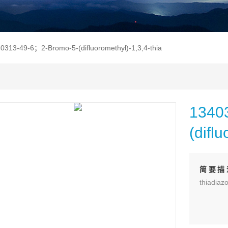
0313-49-6；2-Bromo-5-(difluoromethyl)-1,3,4-thia
1340
(difl
简要描
thiadi