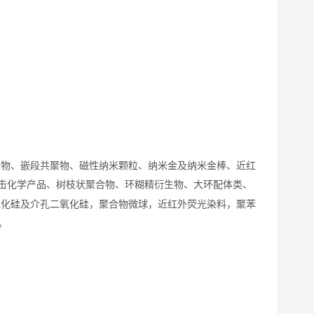
生物、嵌段共聚物、磁性纳米颗粒、纳米金及纳米金棒、近红
击化学产品、树枝状聚合物、环糊精衍生物、大环配体类、
氧化硅及介孔二氧化硅，聚合物微球，近红外荧光染料，聚苯
。