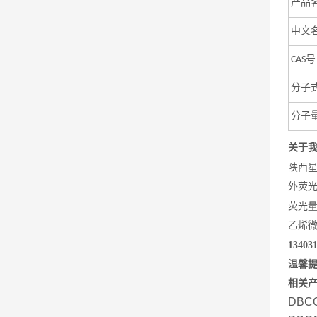
产品
中文
CAS
分子
分子
关于
陕西
外荧
荧光
乙烯
134031
温馨
相关
DBC