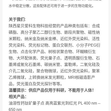
水中稳定分散，这些配体还可用于进一步的生物功能化。
关于我们:
陕西星贝爱科生物科技经营的产品种类包括有：合成
磷脂、高分子聚乙二醇衍生物、嵌段共聚物、磁性纳
米颗粒、纳米金及纳米金棒、近红外荧光染料、活性
荧光染料、荧光标记物、蛋白交联剂、小分子PEG衍
生物、点击化学产品、树枝状聚合物、环糊精衍生
物、大环配体类、荧光量子点、透明质酸衍生物、石
墨烯或氧化石墨烯、碳纳米管、富勒烯，二氧化硅及
介孔二氧化硅，聚合物微球，近红外荧光染料，聚苯
乙烯微球，上转换纳米发光颗粒，MRI核磁造影产
品，荧光蛋白及荧光探针等等。
温馨提示：供应产品仅用于科研，不能用于人体！
相关产品：
油溶性钙钛矿量子点 高亮蓝紫光到红光 PL 400 nm --
650 nm