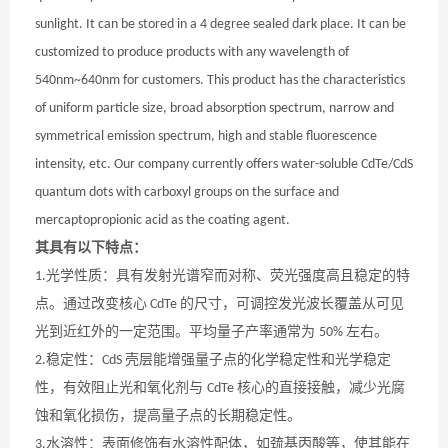
sunlight. It can be stored in a 4 degree sealed dark place. It can be
customized to produce products with any wavelength of
540nm~640nm for customers. This product has the characteristics
of uniform particle size, broad absorption spectrum, narrow and
symmetrical emission spectrum, high and stable fluorescence
intensity, etc. Our company currently offers water-soluble CdTe/CdS
quantum dots with carboxyl groups on the surface and
mercaptopropionic acid as the coating agent.
其具有以下特点：
光学性质：具有发射光谱窄而对称、荧光强度高且稳定的特
1.
点。通过改变核心
的尺寸，可调控发光波长覆盖从可见
CdTe
光到近红外的一定范围。平均量子产率通常为
左右。
50%
稳定性：
壳层能增强量子点的化学稳定性和光学稳定
2.
CdS
性，有效阻止光和氧化剂与
核心的直接接触，减少光腐
CdTe
蚀和氧化损伤，提高量子点的长期稳定性。
水溶性：表面修饰有水溶性配体，如巯基丙酸等，使其能在
3.