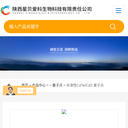
首页
>
产品中心
> >
量子点
> 水溶性CdTe/CdS 量子点