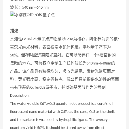
波长：
540 nm--640 nm
描述
水溶性
量子点产物是以
为核心，硫化镉为壳的核
CdTe/CdS
CdTe
/
壳荧光纳米材料，表面被亲水配体包裹。平均量子产率为
。储存时应远离阳光直射。它可以储存在一个
度密封的
50%
4
黑暗的地方。可为客户定制生产任何波长为
的
540nm~640nm
产品。该产品具有粒径均匀、吸收光谱宽、发射光谱窄而对
称、荧光强度高、稳定等特点。我公司目前提供水溶性的表面
带有羧基的
量子点，并以硫基丙酸作为涂层剂。
CdTe/CdS
Description:
The water-soluble CdTe/CdS quantum dot product is a core/shell
fluorescent nano material with CdTe as the core, CdS as the shell,
and the surface is wrapped by hydrophilic ligand. The average
quantum yield is 50%. It should be stored away from direct