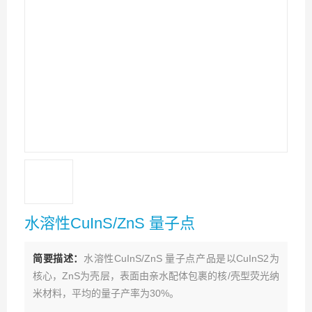
水溶性CuInS/ZnS 量子点
简要描述：
水溶性CuInS/ZnS 量子点产品是以CuInS2为
核心，ZnS为壳层，表面由亲水配体包裹的核/壳型荧光纳
米材料，平均的量子产率为30%。