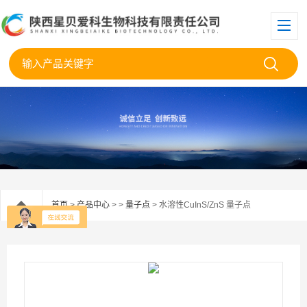
首页
>
产品中心
> >
量子点
> 水溶性CuInS/ZnS 量子点