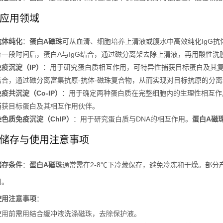
应用领域
抗体纯化
：
蛋白A磁珠
可从血清、细胞培养上清液或腹水中高效纯化IgG
育一段时间后，蛋白A与IgG结合，通过磁分离架去除上清液，再用酸性洗
免疫沉淀（IP）
：用于研究蛋白质相互作用，可特异性捕获目标蛋白及其
结合，通过磁分离富集抗原-抗体-磁珠复合物，从而实现对目标抗原的分
免疫共沉淀（Co-IP）
：用于确定两种蛋白质在完整细胞内的生理性相互作
捕获目标蛋白及其相互作用伙伴。
染色质免疫沉淀（ChIP）
：用于研究蛋白质与DNA的相互作用。
蛋白A磁
储存与使用注意事项
储存条件
：
蛋白A磁珠
通常需在2-8℃下冷藏保存，避免冷冻和干燥。部
间。
使用注意事项
：
使用前需用结合缓冲液洗涤磁珠，去除保护液。