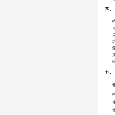
四、
五、