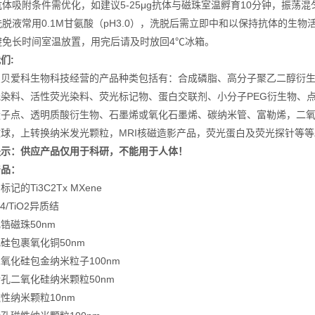
抗体吸附条件需优化，如建议5-25μg抗体与磁珠室温孵育10分钟，振荡混
洗脱液常用0.1M甘氨酸（pH3.0），洗脱后需立即中和以保持抗体的生物
避免长时间室温放置，用完后请及时放回4℃冰箱。
们:
星贝爱科生物科技经营的产品种类包括有：合成磷脂、高分子聚乙二醇衍
光染料、活性荧光染料、荧光标记物、蛋白交联剂、小分子PEG衍生物、
量子点、透明质酸衍生物、石墨烯或氧化石墨烯、碳纳米管、富勒烯，二
球，上转换纳米发光颗粒，MRI核磁造影产品，荧光蛋白及荧光探针等等
提示：供应产品仅用于科研，不能用于人体！
产品：
记的Ti3C2Tx MXene
N4/TiO2异质结
锆磁珠50nm
硅包裹氧化铜50nm
氧化硅包金纳米粒子100nm
孔二氧化硅纳米颗粒50nm
性纳米颗粒10nm