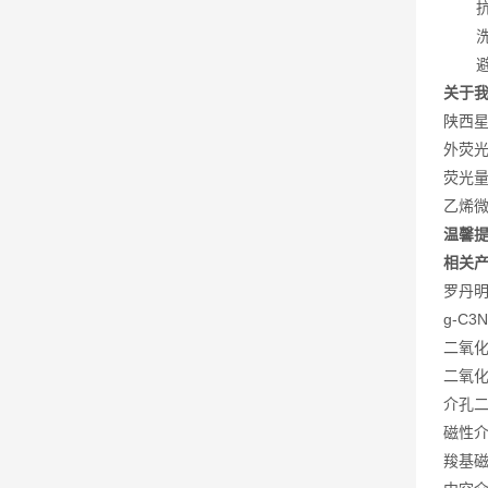
关于我
陕西
外荧
荧光
乙烯微
温馨
相关
罗丹明标
g-C3
二氧化
二氧化
介孔二
磁性介
羧基磁