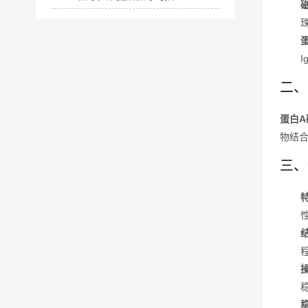
二、
蛋白A
物结
三、