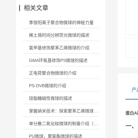
相关文章
季铵阳离子聚合物微球的神秘力量
稀土铕时间分辨荧光微球的描述
氯甲基修饰聚苯乙烯微球的介绍
GMA环氧基修饰PS微球的描述
正电荷聚合物微球的介绍
PS-DVB微球的介绍
产
琼脂糖磁性微球的描述
掌握纳米技术：探索聚苯乙烯微球粉末的神奇世界，20nm-200um
蛋白A
单分散二氧化硅微球的制备介绍（Stober法）
一、
PU微球，聚氨酯微球的描述