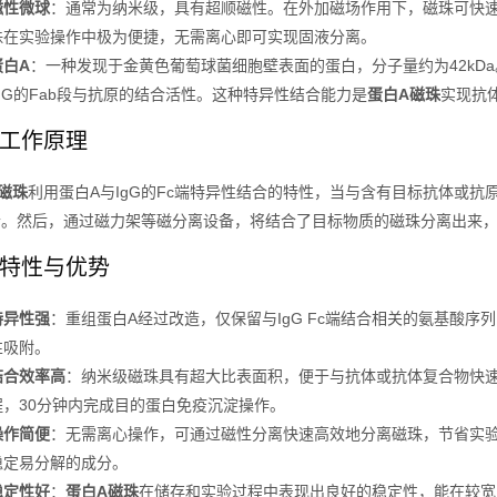
磁性微球
：通常为纳米级，具有超顺磁性。在外加磁场作用下，磁珠可快
珠在实验操作中极为便捷，无需离心即可实现固液分离。
蛋白A
：一种发现于金黄色葡萄球菌细胞壁表面的蛋白，分子量约为42kDa
IgG的Fab段与抗原的结合活性。这种特异性结合能力是
蛋白A磁珠
实现抗
工作原理
磁珠
利用蛋白A与IgG的Fc端特异性结合的特性，当与含有目标抗体或抗
合。然后，通过磁力架等磁分离设备，将结合了目标物质的磁珠分离出来
特性与优势
特异性强
：重组蛋白A经过改造，仅保留与IgG Fc端结合相关的氨基酸
性吸附。
结合效率高
：纳米级磁珠具有超大比表面积，便于与抗体或抗体复合物快速
程，30分钟内完成目的蛋白免疫沉淀操作。
操作简便
：无需离心操作，可通过磁性分离快速高效地分离磁珠，节省实
稳定易分解的成分。
稳定性好
：
蛋白A磁珠
在储存和实验过程中表现出良好的稳定性，能在较宽