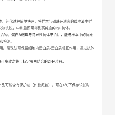
抗体。纯化过程简单快速，将样本与磁珠在适宜的缓冲液中孵
脱液洗脱，中和后即可得到高纯度的IgG抗体。
复合物。
蛋白A磁珠
与特异性抗体结合后，能与样本中的抗原
离和检测。
用。磁珠法可保留细胞内蛋白质-蛋白质相互作用，通过抗体
珠
可高效富集与特定蛋白结合的DNA片段。
分产品可能含有保护剂（如叠氮钠），可在4℃下保存较长时