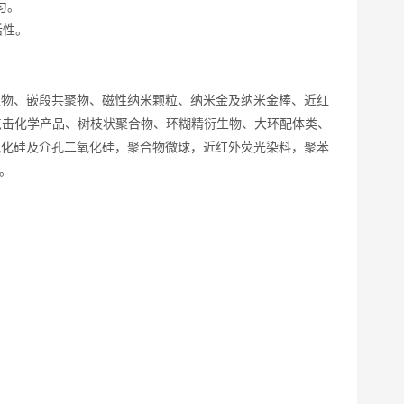
匀。
活性。
生物、嵌段共聚物、磁性纳米颗粒、纳米金及纳米金棒、近红
点击化学产品、树枝状聚合物、环糊精衍生物、大环配体类、
氧化硅及介孔二氧化硅，聚合物微球，近红外荧光染料，聚苯
。