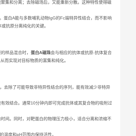
速聚集和分离；去除磁场后，又能重新分散。这种特性使得磁
。蛋白A能与多数哺乳动物IgG的Fc端特异性结合，而不影响
体或抗原分离纯化的关键。
原的样品混合时，
蛋白A磁珠
会与相应的抗体或抗原-抗体复合
，从而实现对目标物质的富集和纯化。
序列，去除了可能导致非特异性结合的序列，能有效减少非特异
有效结合。通常10分钟内即可完成抗体或其复合物的吸附过
验时间。同时，对靶蛋白的物理压力极小，适合分离和浓缩不
的温度和pH范围内保持活性。