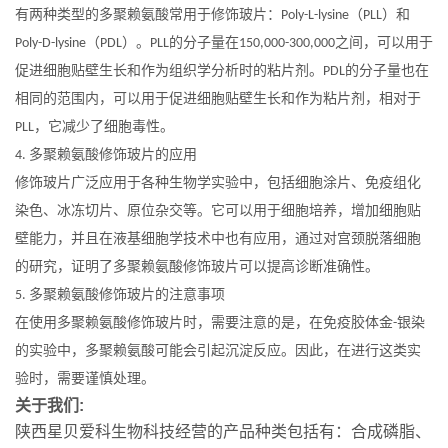
有两种类型的多聚赖氨酸常用于修饰玻片：
（
）和
Poly-L-lysine
PLL
（
）。
的分子量在
之间，可以用于
Poly-D-lysine
PDL
PLL
150,000-300,000
促进细胞贴壁生长和作为组织学分析时的粘片剂。
的分子量也在
PDL
相同的范围内，可以用于促进细胞贴壁生长和作为粘片剂，相对于
，它减少了细胞毒性。
PLL
多聚赖氨酸修饰玻片的应用
4.
修饰玻片广泛应用于各种生物学实验中，包括细胞涂片、免疫组化
染色、冰冻切片、原位杂交等。它可以用于细胞培养，增加细胞贴
壁能力，并且在液基细胞学技术中也有应用，通过对宫颈脱落细胞
的研究，证明了多聚赖氨酸修饰玻片可以提高诊断准确性。
多聚赖氨酸修饰玻片的注意事项
5.
在使用多聚赖氨酸修饰玻片时，需要注意的是，在免疫胶体金
银染
-
的实验中，多聚赖氨酸可能会引起沉淀反应。因此，在进行这类实
验时，需要谨慎处理。
关于我们:
陕西星贝爱科生物科技经营的产品种类包括有：合成磷脂、