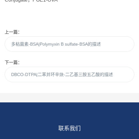
上一篇：
多粘菌素-BSA|Polymyxin B sulfate-BSA的描述
下一篇：
DBCO-DTPA|二苯并环辛炔-二乙基三胺五乙酸的描述
联系我们