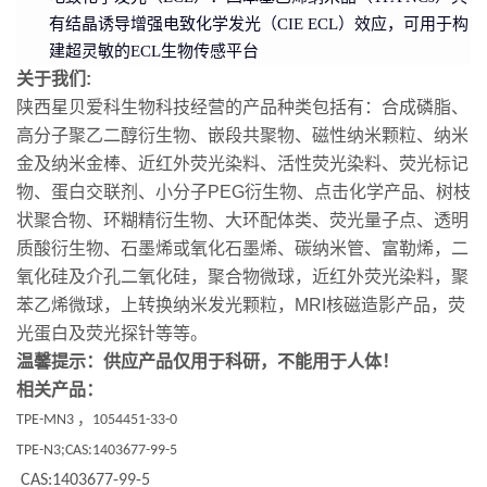
有结晶诱导增强电致化学发光（CIE ECL）效应，可用于构
建超灵敏的ECL生物传感平台
关于我们:
陕西星贝爱科生物科技经营的产品种类包括有：合成磷脂、
高分子聚乙二醇衍生物、嵌段共聚物、磁性纳米颗粒、纳米
金及纳米金棒、近红外荧光染料、活性荧光染料、荧光标记
物、蛋白交联剂、小分子PEG衍生物、点击化学产品、树枝
状聚合物、环糊精衍生物、大环配体类、荧光量子点、透明
质酸衍生物、石墨烯或氧化石墨烯、碳纳米管、富勒烯，二
氧化硅及介孔二氧化硅，聚合物微球，近红外荧光染料，聚
苯乙烯微球，上转换纳米发光颗粒，MRI核磁造影产品，荧
光蛋白及荧光探针等等。
温馨提示：供应产品仅用于科研，不能用于人体！
相关产品：
，
TPE-MN3
1054451-33-0
TPE-N3;CAS:1403677-99-5
CAS:
1403677-99
-5