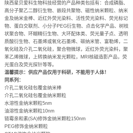
陕西星贝爱科生物科技经营的产品种类包括有：合成磷脂、
高分子聚乙二醇衍生物、嵌段共聚物、磁性纳米颗粒、纳米
金及纳米金棒、近红外荧光染料、活性荧光染料、荧光标记
物、蛋白交联剂、小分子PEG衍生物、点击化学产品、树枝
状聚合物、环糊精衍生物、大环配体类、荧光量子点、透明
质酸衍生物、石墨烯或氧化石墨烯、碳纳米管、富勒烯，二
氧化硅及介孔二氧化硅，聚合物微球，近红外荧光染料，聚
苯乙烯微球，上转换纳米发光颗粒，MRI核磁造影产品，荧
光蛋白及荧光探针等等。
温馨提示：供应产品仅用于科研，不能用于人体！
同系列：
介孔二氧化硅包覆金纳米棒
介孔二氧化硅包覆金纳米颗粒
水溶性金纳米颗粒5nm
油溶性金纳米颗粒10nm
链霉亲和素(SA)修饰金纳米颗粒150nm
PEG修饰金纳米颗粒