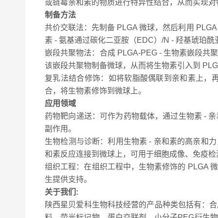
或链霉亲和素的物质进行特异性结合，从而实现对
制备方法
共价交联法
：先制备 PLGA 微球，然后利用 P
素 - 氨基通过碳化二亚胺（EDC）/N - 羟基琥
嵌段共聚物法
：合成 PLGA-PEG - 生物素
该嵌段共聚物制备微球，从而将生物素引入到 PLG
复乳法结合修饰
：如将软脂酸偶联到亲和素上，再
合，将生物素修饰到微球上。
应用领域
药物靶向递送
：可作为药物载体，通过生物素 -
副作用。
生物检测与诊断
：利用生物素 - 亲和素的高亲和
和素反应连接到微球上，可用于细胞成像、免疫检
组织工程
：在组织工程中，生物素修饰的 PLG
生提供支持。
关于我们:
陕西星贝爱科生物科技经营的产品种类包括有：合
料、荧光标记物、蛋白交联剂、小分子PEG衍生