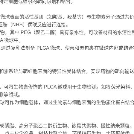
特定细胞或组织的靶向识别和结合。
LGA 微球表面的活性基团（如羧基、羟基等）与生物素分子通过共
珀酰亚胺（NHS）偶联反应进行连接。
嵌段共聚物，其中 PEG（聚乙二醇）具有亲水性，可改善材料的水溶
A 微球中。
通过复乳法制备 PLGA 微球，使亲和素包裹在微球内部或结
 亲和素系统与靶细胞表面的特异性受体结合，实现药物的靶向输
力，可将生物素修饰的 PLGA 微球用于生物检测。如将荧光染料
测等领域。
A 微球可作为细胞载体，通过生物素与细胞表面的生物素化蛋白
成磷脂、高分子聚乙二醇衍生物、嵌段共聚物、磁性纳米颗粒
物、点击化学产品、树枝状聚合物、环糊精衍生物、大环配体类