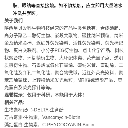
肤、眼睛等直接接触。如不慎接触，应立即用大量清水
冲洗并就医。
关于我们:
陕西星贝爱科生物科技经营的产品种类包括有：合成磷脂、
高分子聚乙二醇衍生物、嵌段共聚物、磁性纳米颗粒、纳米
金及纳米金棒、近红外荧光染料、活性荧光染料、荧光标记
物、蛋白交联剂、小分子PEG衍生物、点击化学产品、树枝
状聚合物、环糊精衍生物、大环配体类、荧光量子点、透明
质酸衍生物、石墨烯或氧化石墨烯、碳纳米管、富勒烯，二
氧化硅及介孔二氧化硅，聚合物微球，近红外荧光染料，聚
苯乙烯微球，上转换纳米发光颗粒，MRI核磁造影产品，荧
光蛋白及荧光探针等等。
温馨提示：仅用于科研，不能用于人体！
相关产品：
生物素标记(+)-DELTA-生育酚
万古霉素-生物素，Vancomycin-Biotin
藻红蛋白-生物素，C-PHYCOCYANIN-Biotin