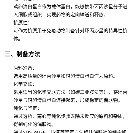
鸡卵清白蛋白作为载体蛋白，能够携带环丙沙星分子进
入细胞或组织，实现药物的定向输送和释放。
抗原性
：
可作为抗原用于免疫动物制备针对环丙沙星的特异性抗
体。
三、制备方法
原料准备
：
选用高质量的环丙沙星和鸡卵清白蛋白作为原料。
化学交联
：
采用适当的化学交联方法（如碳二亚胺法等），将环丙
沙星与鸡卵清白蛋白连接起来，形成稳定的偶联物。
纯化与鉴定
：
通过透析、离心等纯化步骤去除未反应的原料和杂质，
得到纯化的偶联物。
通过SDS-PAGE、质谱等鉴定方法确认偶联物的结构和