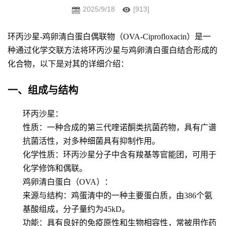
2025/9/18
[913]
环丙沙星-鸡卵清白蛋白偶联物（OVA-Ciprofloxacin）是一
种通过化学交联方法将环丙沙星与鸡卵清白蛋白结合形成的
化合物
，以下是对其的详细介绍：
一、组成与结构
环丙沙星
：
性质
：一种合成的第三代喹诺酮类抗菌药物，具有广谱
抗菌活性，对多种细菌具有抑制作用。
化学性质
：环丙沙星分子中含有羧基等官能团，可用于
化学修饰和偶联。
鸡卵清白蛋白（OVA）
：
来源与结构
：鸡蛋清中的一种主要蛋白质，由386个氨
基酸组成，分子量约为45kD。
功能
：具有良好的免疫原性和生物相容性，常被用作药