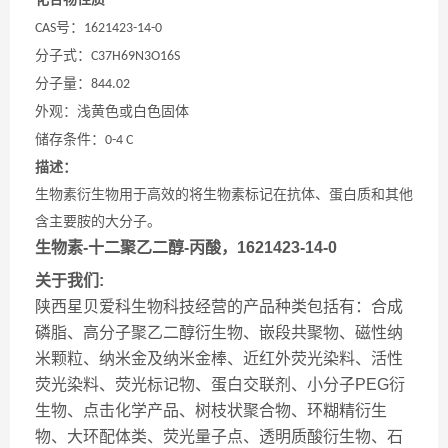
化合物性质
号：
CAS
1621423-14-0
分子式：
C37H69N3O16S
分子量：
844.02
外观：浅黄色或白色固体
储存条件：0-4 C
描述：
生物素衍生物用于高效的将生物素标记在抗体、蛋白质和其他
含主要胺的大分子。
生物素-十二聚乙二醇-丙酸，1621423-14-0
关于我们:
陕西星贝爱科生物科技经营的产品种类包括有：合成
磷脂、高分子聚乙二醇衍生物、嵌段共聚物、磁性纳
米颗粒、纳米金及纳米金棒、近红外荧光染料、活性
荧光染料、荧光标记物、蛋白交联剂、小分子PEG衍
生物、点击化学产品、树枝状聚合物、环糊精衍生
物、大环配体类、荧光量子点、透明质酸衍生物、石