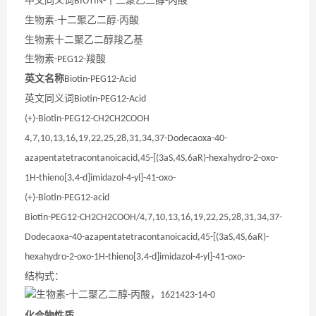
中文同义词
十二聚乙二醇
丙酸
BIOTIN-
-
生物素
十二聚乙二醇
丙酸
-
-
生物素十二聚乙二醇羧乙基
生物素
羧酸
-PEG12-
英文名称
Biotin-PEG12-Acid
英文同义词
Biotin-PEG12-Acid
(+)-Biotin-PEG12-CH2CH2COOH
4,7,10,13,16,19,22,25,28,31,34,37-Dodecaoxa-40-
azapentatetracontanoicacid,45-[(3aS,4S,6aR)-hexahydro-2-oxo-
1H-thieno[3,4-d]imidazol-4-yl]-41-oxo-
(+)-Biotin-PEG12-acid
Biotin-PEG12-CH2CH2COOH/4,7,10,13,16,19,22,25,28,31,34,37-
Dodecaoxa-40-azapentatetracontanoicacid,45-[(3aS,4S,6aR)-
hexahydro-2-oxo-1H-thieno[3,4-d]imidazol-4-yl]-41-oxo-
结构式：