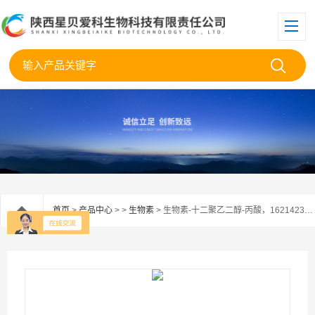
首页
>
产品中心
> >
生物素
> 生物素-十二聚乙二醇-丙酸，1621423-14-0