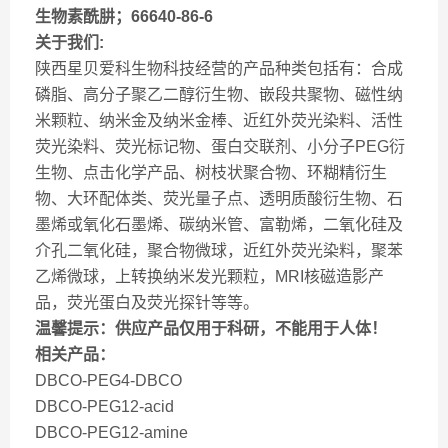
生物素酰肼；66640-86-6
关于我们:
陕西星贝爱科生物科技经营的产品种类包括有：合成
磷脂、高分子聚乙二醇衍生物、嵌段共聚物、磁性纳
米颗粒、纳米金及纳米金棒、近红外荧光染料、活性
荧光染料、荧光标记物、蛋白交联剂、小分子PEG衍
生物、点击化学产品、树枝状聚合物、环糊精衍生
物、大环配体类、荧光量子点、透明质酸衍生物、石
墨烯或氧化石墨烯、碳纳米管、富勒烯，二氧化硅及
介孔二氧化硅，聚合物微球，近红外荧光染料，聚苯
乙烯微球，上转换纳米发光颗粒，MRI核磁造影产
品，荧光蛋白及荧光探针等等。
温馨提示：供应产品仅用于科研，不能用于人体！
相关产品：
DBCO-PEG4-DBCO
DBCO-PEG12-acid
DBCO-PEG12-amine