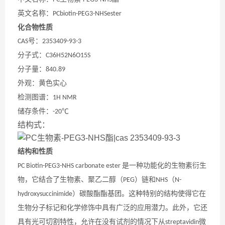
英文名称
：
PCbiotin-PEG3-NHSester
化合物性质
号
：
CAS
2353409-93-3
分子式
：
C36H52N6O15S
分子量
：
840.89
外观：黄色实心
检测图谱：
1H NMR
储存条件：
℃
-20
结构式：
结构和性质
是一种功能化的生物素衍生
PC Biotin-PEG3-NHS carbonate ester
物，它结合了生物素、聚乙二醇（
）链和
（
PEG
NHS
N-
）碳酸酯酯基团。这种特别的结构使得它在
hydroxysuccinimide
生物分子标记和化学修饰中具有广泛的应用潜力。此外，它还
具有光可切割特性，允许在没有试剂的情况下从
微
streptavidin