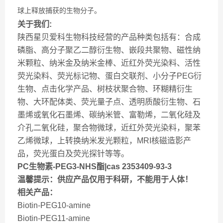
球上释放捕获的生物分子。
关于我们:
陕西星贝爱科生物科技经营的产品种类包括有：合成
磷脂、高分子聚乙二醇衍生物、嵌段共聚物、磁性纳
米颗粒、纳米金及纳米金棒、近红外荧光染料、活性
荧光染料、荧光标记物、蛋白交联剂、小分子PEG衍
生物、点击化学产品、树枝状聚合物、环糊精衍生
物、大环配体类、荧光量子点、透明质酸衍生物、石
墨烯或氧化石墨烯、碳纳米管、富勒烯，二氧化硅及
介孔二氧化硅，聚合物微球，近红外荧光染料，聚苯
乙烯微球，上转换纳米发光颗粒，MRI核磁造影产
品，荧光蛋白及荧光探针等等。
PC生物素-PEG3-NHS酯|cas 2353409-93-3
温馨提示：供应产品仅用于科研，不能用于人体！
相关产品：
Biotin-PEG10-amine
Biotin-PEG11-amine