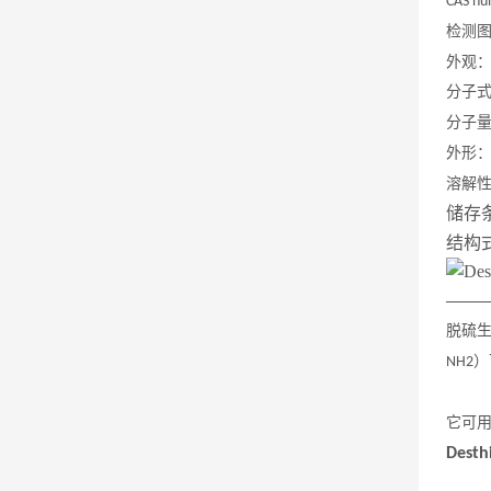
CAS nu
检测
外观
分子
分子
外形
溶解
储存
结构
——
脱硫
）
NH2
它可
Desth