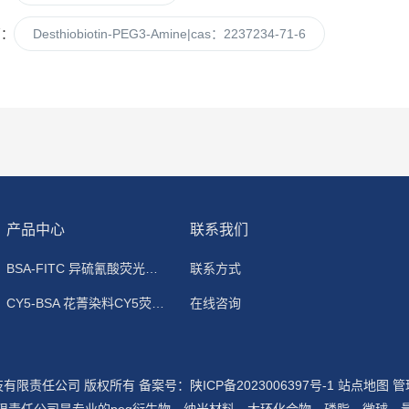
篇：
Desthiobiotin-PEG3-Amine|cas：2237234-71-6
产品中心
联系我们
BSA-FITC 异硫氰酸荧光素标记牛血清白蛋白
联系方式
CY5-BSA 花菁染料CY5荧光标记牛血清白蛋白
在线咨询
科技有限责任公司 版权所有
备案号：陕ICP备2023006397号-1
站点地图
管