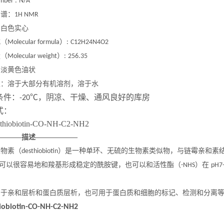
mber :
N/A
图谱：
1H NMR
：白色实心
式（
）
Molecular formula
:
C12H24N4O2
量（
）
Molecular weight
:
256.35
：淡黄色油状
性：溶于大部分有机溶剂，溶于水
条件：
℃
，阴凉、干燥、通风良好的库房
-20
式：
————描述——————
生物素（
）是一种单环、无硫的生物素类似物，与链霉亲和素
desthiobiotin
可以很容易地和羧基形成稳定的酰胺键，也可以和活性酯（
）在
-NHS
pH7
用于亲和层析和蛋白质层析，也可用于蛋白质和细胞的标记、检测和分离
iobiotin-CO-NH-C2-NH2