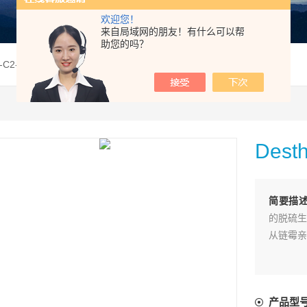
欢迎您！
来自局域网的朋友！有什么可以帮
助您的吗？
H-C2-NH2
Dest
简要描
的脱硫生
从链霉亲
产品型