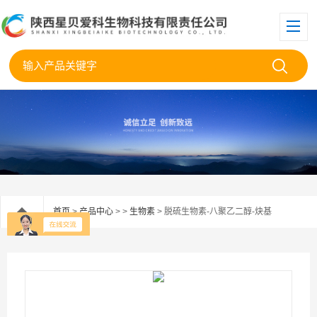
首页
>
产品中心
> >
生物素
> 脱硫生物素-八聚乙二醇-炔基