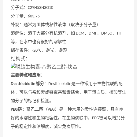
分子式：
C29H53N3O10
分子量：
603.75
外观：通常为固体或粘性液体（取决于分子量）
溶解性：溶于大部分有机溶剂，如
、
、
、
DCM
DMF
DMSO
THF
等，在水中也有很好的溶解性
储存条件：
，避光、避湿
-20°C
结构式：
主要特点和应用：
部分
：
是一种常用于生物偶联的配
Desthiobiotin
Desthiobiotin
体，可以与亲和素或链霉亲和素结合，用于蛋白质、核酸等生
物分子的标记和检测。
链：
聚乙二醇（
）是一种常用的柔性连接臂，具有良
PEG
PEG
好的水溶性和生物相容性。在生物偶联中，
链可以增加分
PEG
子的稳定性和溶解度，减少免疫原性。