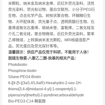
米颗粒、纳米金及纳米金棒、近红外荧光染料、活性
荧光染料、荧光标记物、蛋白交联剂、小分子PEG衍
生物、点击化学产品、树枝状聚合物、环糊精衍生
物、大环配体类、荧光量子点、透明质酸衍生物、石
墨烯或氧化石墨烯、碳纳米管、富勒烯，二氧化硅及
介孔二氧化硅，聚合物微球，近红外荧光染料，聚苯
乙烯微球，上转换纳米发光颗粒，MRI核磁造影产
品，荧光蛋白及荧光探针等等。
温馨提示：供应产品仅用于科研，不能用于人体！
脱硫生物素
八
聚乙二醇
炔基的
相关产品：
-
-
Photobiotin
Phosphine-biotin
Silane-PEG4-Biotin
6-[[4-[5-[(3aS,4S,6aR)-Hexahydro-2-oxo-1H-
thieno[3,4-d]imidazol-4-yl]-1-oxopentyl]-1-
piperazinyl]methyl]-2-pyridinecarboxaldehyde
Bio-PEG3-C14-鞘氨醇