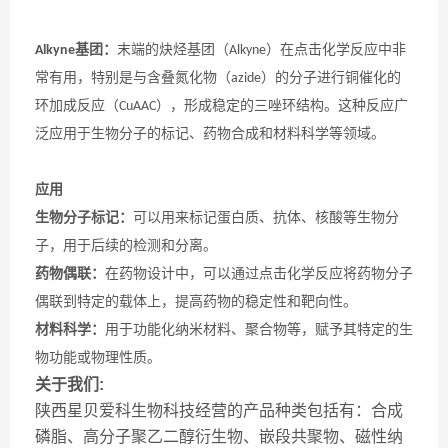
基团：
末端的炔烃基团（
）在点击化学反应中非
Alkyne
Alkyne
常有用，特别是与含叠氮化物（
）的分子进行铜催化的
azide
环加成反应（
），形成稳定的三唑环结构。这种反应广
CuAAC
泛应用于生物分子的标记、药物合成和材料科学等领域。
应用
生物分子标记：
可以用来标记蛋白质、抗体、核酸等生物分
子，用于后续的检测和分离。
药物偶联：
在药物设计中，可以通过点击化学反应将药物分子
偶联到特定的载体上，提高药物的稳定性和靶向性。
材料科学：
用于功能化纳米材料、聚合物等，赋予其特定的生
物功能或物理性质。
关于我们:
陕西星贝爱科生物科技经营的产品种类包括有：合成
磷脂、高分子聚乙二醇衍生物、嵌段共聚物、磁性纳