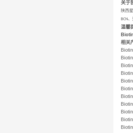
关于
陕西
、
BCN
温馨
Biot
相关
Bioti
Bioti
Bioti
Bioti
Bioti
Bioti
Bioti
Bioti
Bioti
Bioti
Bioti