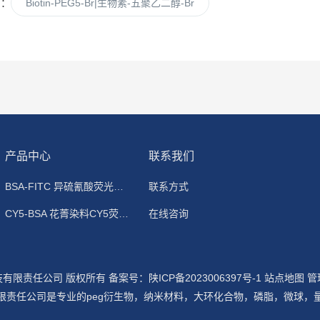
篇：
Biotin-PEG5-Br|生物素-五聚乙二醇-Br
产品中心
联系我们
BSA-FITC 异硫氰酸荧光素标记牛血清白蛋白
联系方式
CY5-BSA 花菁染料CY5荧光标记牛血清白蛋白
在线咨询
科技有限责任公司 版权所有
备案号：陕ICP备2023006397号-1
站点地图
管
限责任公司是专业的peg衍生物，纳米材料，大环化合物，磷脂，微球，