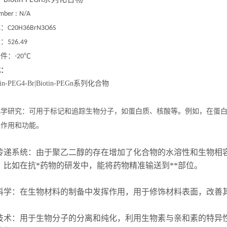
Biotin-PEGn
mber :
N/A
式：
C20H36BrN3O6S
量：
526.49
条件：
℃
-20
式：
化学研究：可用于标记和追踪生物分子，如蛋白质、核酸等。例如，在蛋
互作用和功能。
传递系统：由于聚乙二醇的存在增加了化合物的水溶性和生物相
。比如在抗*药物的研发中，能将药物精准输送到**部位。
科学：在生物材料的制备中发挥作用，用于修饰材料表面，改善
技术：用于生物分子的分离和纯化，利用生物素与亲和素的特异