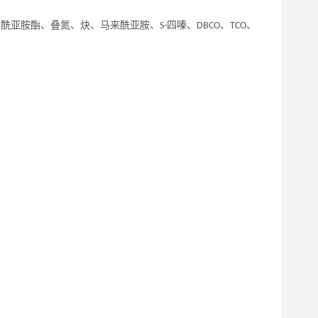
珀酰亚胺酯、叠氮、炔、马来酰亚胺、
四嗪、
、
、
S-
DBCO
TCO