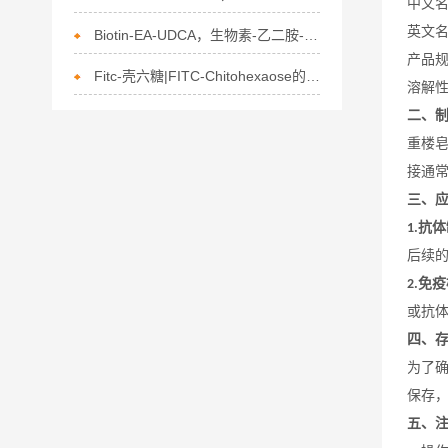
中文
英文
Biotin-EA-UDCA，生物素-乙二胺-熊去氧胆酸的描述
产品
Fitc-壳六糖|FITC-Chitohexaose的描述
溶解
二、
重楼
接通
三、
抗体
1.
后续
免疫
2.
或抗
四、
为了
保存
五、