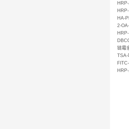
HRP
HR
HA-
2-O
HR
DBCO
链霉亲
TSA
FITC
HRP