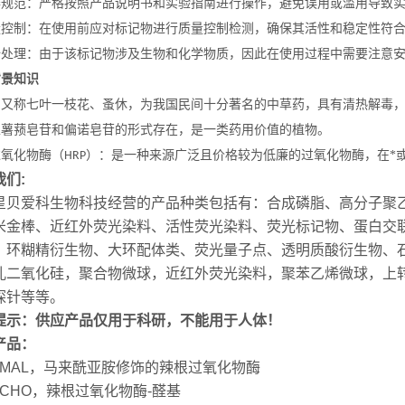
作规范：严格按照产品说明书和实验指南进行操作，避免误用或滥用导致
量控制：在使用前应对标记物进行质量控制检测，确保其活性和稳定性符
全处理：由于该标记物涉及生物和化学物质，因此在使用过程中需要注意
背景知识
：又称七叶一枝花、蚤休，为我国民间十分著名的中草药，具有清热解毒
以薯蓣皂苷和偏诺皂苷的形式存在，是一类药用价值的植物。
过氧化物酶（
）：是一种来源广泛且价格较为低廉的过氧化物酶，在*
HRP
我们:
星贝爱科生物科技经营的产品种类包括有：合成磷脂、高分子聚
米金棒、近红外荧光染料、活性荧光染料、荧光标记物、蛋白交联
、环糊精衍生物、大环配体类、荧光量子点、透明质酸衍生物、
孔二氧化硅，聚合物微球，近红外荧光染料，聚苯乙烯微球，上转
探针等等。
提示：供应产品仅用于科研，不能用于人体！
产品：
P-MAL，马来酰亚胺修饰的辣根过氧化物酶
-CHO，辣根过氧化物酶-醛基