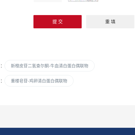
篇：
新橙皮苷二氢查尔酮-牛血清白蛋白偶联物
篇：
重楼皂苷-鸡卵清白蛋白偶联物