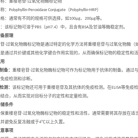
名称：重楼皂苷
过氧化物酶标记物
-
名称：
（
）
Polyphyllin-Peroxidase Conjugate
Polyphyllin-HRP
规格：通常有不同的规格可供选择，如
、
等。
100μg
200μg
性：该标记物可溶于
（
）中，且含有
及甘油等酶稳定剂。
PBS
pH7.4
BSA
制备原理
皂苷
过氧化物酶标记物是通过特定的化学方法将重楼皂苷与过氧化物酶（
-
常是通过共价键或其他化学键合作用实现的，从而确保标记物的稳定性和
应用
制备：
重楼皂苷
过氧化物酶标记物可作为标记物用于抗体的制备。通过
-
的免疫检测和诊断。
检测：
该标记物还可用于重楼皂苷及其抗体的免疫检测。在
等免疫
ELISA
体结合，从而实现对目标分子的定性和定量检测。
存储条件
确保重楼皂苷
过氧化物酶标记物的稳定性和活性，通常需要将其存放在适
-
，并避免反复冻融或于
以上久置。
4℃
注意事项