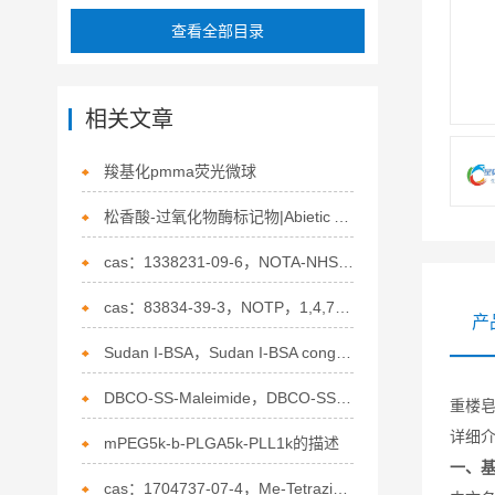
查看全部目录
相关文章
羧基化pmma荧光微球
松香酸-过氧化物酶标记物|Abietic Acid-Peroxidase Conjugate的特点
cas：1338231-09-6，NOTA-NHS ester，NOTA-琥珀酰亚胺酯的介绍
cas：83834-39-3，NOTP，1,4,7-三氮杂环壬烷-1,4,7-三(亚甲基膦酸)的介绍
产
Sudan I-BSA，Sudan I-BSA congjugate的介绍
DBCO-SS-Maleimide，DBCO-SS-Mal，二苯并环辛炔-二硫键-马来酰亚胺介绍
重楼
详细
mPEG5k-b-PLGA5k-PLL1k的描述
一、
cas：1704737-07-4，Me-Tetrazine-PEG4-O-amine的概述