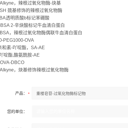
-Alkyne，辣根过氧化物酶-炔基
P-SH 巯基修饰的辣根过氧化物酶
PBA透明质酸b标记苯硼酸
A-BSA 2-辛炔酸标记牛血清白蛋白
P-BSA，辣根过氧化物酶偶联牛血清白蛋白
-PEG1000-OVA
和素-吖啶酯，SA-AE
-吖啶酯,酪氨酰胺-AE
-OVA-DBCO
-Alkyne，炔基修饰辣根过氧化物酶
产品：
您的单位：