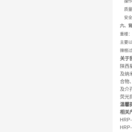
操
质
安
六、
重楼
主要
辣根
关于
陕西
及纳
合物
及介
荧光
温馨
相关
HR
HRP