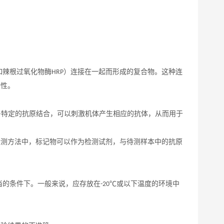
如辣根过氧化物酶
）连接在一起而形成的复合物。这种连
HRP
活性。
与特定的抗原结合，可以刺激机体产生相应的抗体，从而用于
检测方法中，标记物可以作为检测试剂，与待测样本中的抗原
当的条件下。一般来说，应存放在
或以下温度的环境中
-20℃