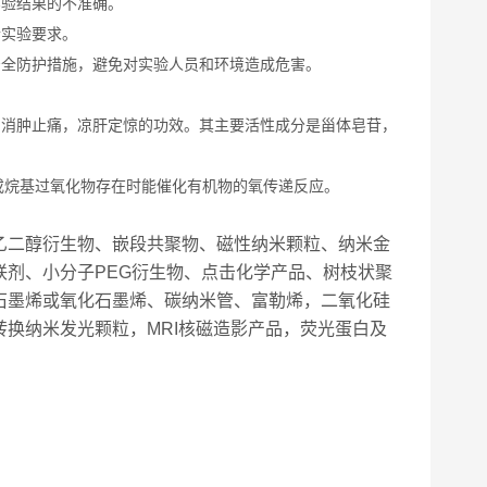
实验结果的不准确。
合实验要求。
安全防护措施，避免对实验人员和环境造成危害。
，消肿止痛，凉肝定惊的功效。其主要活性成分是甾体皂苷，
或烷基过氧化物存在时能催化有机物的氧传递反应。
乙二醇衍生物、嵌段共聚物、磁性纳米颗粒、纳米金
剂、小分子PEG衍生物、点击化学产品、树枝状聚
石墨烯或氧化石墨烯、碳纳米管、富勒烯，二氧化硅
换纳米发光颗粒，MRI核磁造影产品，荧光蛋白及