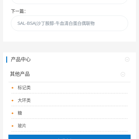
下一篇：
SAL-BSA|沙丁胺醇-牛血清白蛋白偶联物
产品中心
其他产品
标记类
大环类
糖
玻片