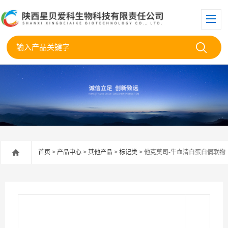
首页
>
产品中心
>
其他产品
>
标记类
> 他克莫司-牛血清白蛋白偶联物