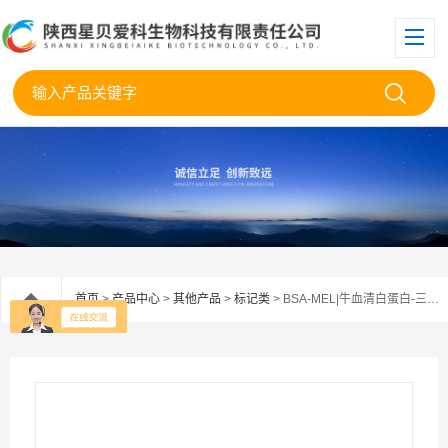
首页
>
产品中心
>
其他产品
>
标记类
> BSA-MEL|牛血清白蛋白-三聚氰胺