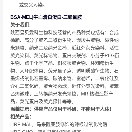
或交叉污染。
BSA-MEL|牛血清白蛋白-三聚氰胺
关于我们:
陕西星贝爱科生物科技经营的产品种类包括有：合成
磷脂、高分子聚乙二醇衍生物、嵌段共聚物、磁性纳
米颗粒、纳米金及纳米金棒、近红外荧光染料、活性
荧光染料、荧光标记物、蛋白交联剂、小分子PEG衍
生物、点击化学产品、树枝状聚合物、环糊精衍生
物、大环配体类、荧光量子点、透明质酸衍生物、石
墨烯或氧化石墨烯、碳纳米管、富勒烯，二氧化硅及
介孔二氧化硅，聚合物微球，近红外荧光染料，聚苯
乙烯微球，上转换纳米发光颗粒，MRI核磁造影产
品，荧光蛋白及荧光探针等等。
温馨提示：供应产品仅用于科研，不能用于人体！
相关产品：
HRP-MAL，马来酰亚胺修饰的辣根过氧化物酶