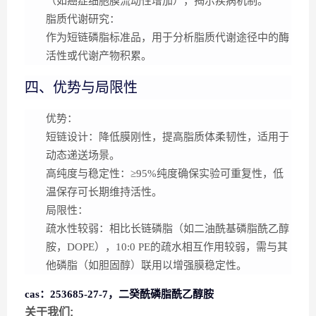
（如癌症细胞膜流动性增加），揭示疾病机制。
脂质代谢研究
：
作为短链磷脂标准品，用于分析脂质代谢途径中的酶
活性或代谢产物积累。
四、优势与局限性
优势
：
短链设计
：降低膜刚性，提高脂质体柔韧性，适用于
动态递送场景。
高纯度与稳定性
：≥95%纯度确保实验可重复性，低
温保存可长期维持活性。
局限性
：
疏水性较弱
：相比长链磷脂（如二油酰基磷脂酰乙醇
胺，DOPE），10:0 PE的疏水相互作用较弱，需与其
他磷脂（如胆固醇）联用以增强膜稳定性。
cas：253685-27-7，二癸酰磷脂酰乙醇胺
关于我们: