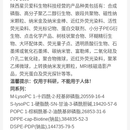
陕西星贝爱科生物科技经营的产品种类包括有：合成
磷脂、高分子聚乙二醇衍生物、嵌段共聚物、磁性纳
米颗粒、纳米金及纳米金棒、近红外荧光染料、活性
荧光染料、荧光标记物、蛋白交联剂、小分子PEG衍
生物、点击化学产品、树枝状聚合物、环糊精衍生
物、大环配体类、荧光量子点、透明质酸衍生物、石
墨烯或氧化石墨烯、碳纳米管、富勒烯，二氧化硅及
介孔二氧化硅，聚合物微球，近红外荧光染料，聚苯
乙烯微球，上转换纳米发光颗粒，MRI核磁造影产
品，荧光蛋白及荧光探针等等。
温馨提示：仅用于科研，不能用于人体！
同系列：
M-LysoPC 1-十四酰-2-羟基卵磷脂,20559-16-4
S-lysoPC 1-硬脂酰-SN-甘油-3-磷酰胆碱,19420-57-6
POPC 1-棕榈酰基-2-油酰基卵磷脂,26853-31-6
DPPE-cap-Biotine(钠盐),384835-52-3
DSPE-PDP(钠盐),144735-79-5