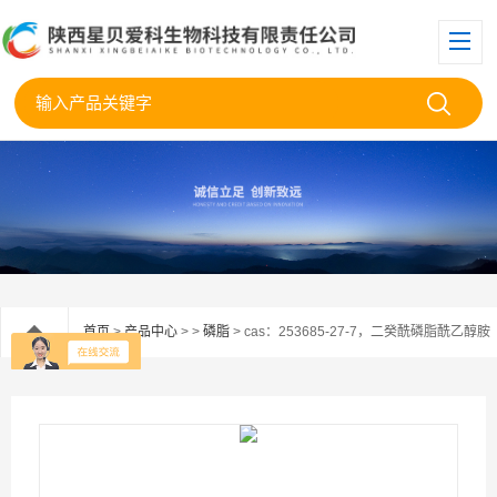
首页
>
产品中心
> >
磷脂
> cas：253685-27-7，二癸酰磷脂酰乙醇胺