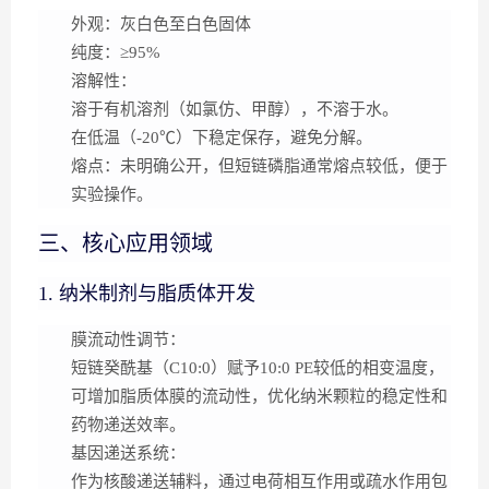
外观
：灰白色至白色固体
纯度
：≥95%
溶解性
：
溶于有机溶剂（如氯仿、甲醇），不溶于水。
在低温（-20℃）下稳定保存，避免分解。
熔点
：未明确公开，但短链磷脂通常熔点较低，便于
实验操作。
三、核心应用领域
1. 纳米制剂与脂质体开发
膜流动性调节
：
短链癸酰基（C10:0）赋予10:0 PE较低的相变温度，
可增加脂质体膜的流动性，优化纳米颗粒的稳定性和
药物递送效率。
基因递送系统
：
作为核酸递送辅料，通过电荷相互作用或疏水作用包