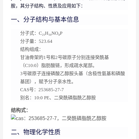
胺，其分子结构、性质及应用如下：
一、分子结构与基本信息
分子式
：C₂₅H₅₀NO₈P
分子量
：523.64
结构组成
：
甘油骨架的1号和2号碳原子分别连接癸酰基
（C10:0）脂肪酸链，形成疏水尾部。
3号碳原子连接磷酸乙醇胺头基（含极性氨基和磷酸
基团），赋予分子亲水性。
CAS号
：253685-27-7
别名
：10:0 PE、二癸酰磷脂酰乙醇胺
结构式：
二、物理化学性质