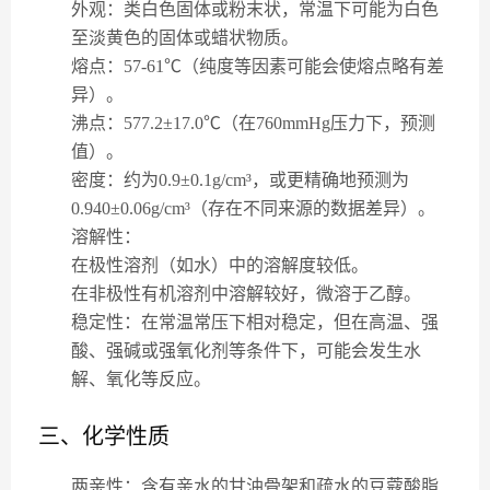
外观
：类白色固体或粉末状，常温下可能为白色
至淡黄色的固体或蜡状物质。
熔点
：57-61℃（纯度等因素可能会使熔点略有差
异）。
沸点
：577.2±17.0℃（在760mmHg压力下，预测
值）。
密度
：约为0.9±0.1g/cm³，或更精确地预测为
0.940±0.06g/cm³（存在不同来源的数据差异）。
溶解性
：
在极性溶剂（如水）中的溶解度较低。
在非极性有机溶剂中溶解较好，微溶于乙醇。
稳定性
：在常温常压下相对稳定，但在高温、强
酸、强碱或强氧化剂等条件下，可能会发生水
解、氧化等反应。
三、化学性质
两亲性
：含有亲水的甘油骨架和疏水的豆蔻酸脂