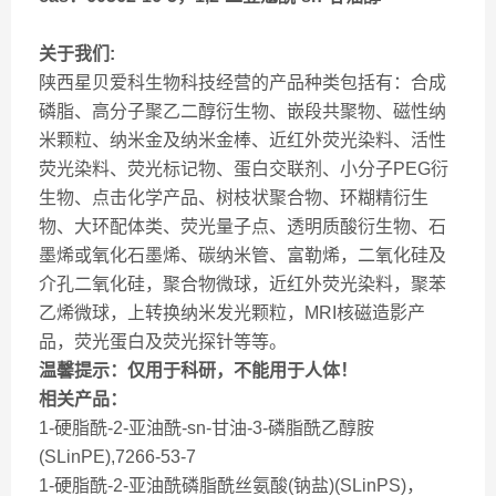
关于我们:
陕西星贝爱科生物科技经营的产品种类包括有：合成
磷脂、高分子聚乙二醇衍生物、嵌段共聚物、磁性纳
米颗粒、纳米金及纳米金棒、近红外荧光染料、活性
荧光染料、荧光标记物、蛋白交联剂、小分子PEG衍
生物、点击化学产品、树枝状聚合物、环糊精衍生
物、大环配体类、荧光量子点、透明质酸衍生物、石
墨烯或氧化石墨烯、碳纳米管、富勒烯，二氧化硅及
介孔二氧化硅，聚合物微球，近红外荧光染料，聚苯
乙烯微球，上转换纳米发光颗粒，MRI核磁造影产
品，荧光蛋白及荧光探针等等。
温馨提示：仅用于科研，不能用于人体！
相关产品：
1-硬脂酰-2-亚油酰-sn-甘油-3-磷脂酰乙醇胺
(SLinPE),7266-53-7
1-硬脂酰-2-亚油酰磷脂酰丝氨酸(钠盐)(SLinPS)，