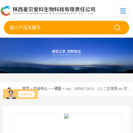
首页
>
产品中心
> >
磷脂
> cas：60562-16-5，1,2-二豆蔻酰-sn-甘油醇