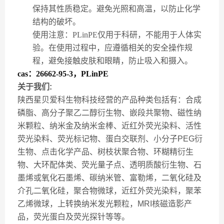
保持其性质稳定。避免光照和高温，以防止化学
结构的破坏。
使用注意
：PLinPE仅用于科研，不能用于人体实
验。在使用过程中，应遵循相关的安全操作规
程，避免接触皮肤和眼睛，防止吸入和摄入。
cas：26662-95-3，PLinPE
关于我们:
陕西星贝爱科生物科技经营的产品种类包括有：合成
磷脂、高分子聚乙二醇衍生物、嵌段共聚物、磁性纳
米颗粒、纳米金及纳米金棒、近红外荧光染料、活性
荧光染料、荧光标记物、蛋白交联剂、小分子PEG衍
生物、点击化学产品、树枝状聚合物、环糊精衍生
物、大环配体类、荧光量子点、透明质酸衍生物、石
墨烯或氧化石墨烯、碳纳米管、富勒烯，二氧化硅及
介孔二氧化硅，聚合物微球，近红外荧光染料，聚苯
乙烯微球，上转换纳米发光颗粒，MRI核磁造影产
品，荧光蛋白及荧光探针等等。