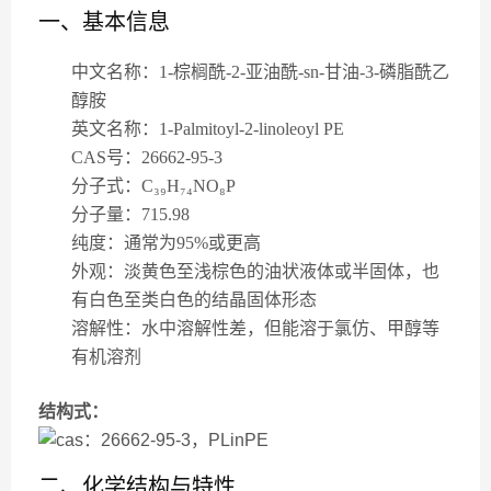
一、基本信息
中文名称
：1-棕榈酰-2-亚油酰-sn-甘油-3-磷脂酰乙
醇胺
英文名称
：1-Palmitoyl-2-linoleoyl PE
CAS号
：26662-95-3
分子式
：C₃₉H₇₄NO₈P
分子量
：715.98
纯度
：通常为95%或更高
外观
：淡黄色至浅棕色的油状液体或半固体，也
有白色至类白色的结晶固体形态
溶解性
：水中溶解性差，但能溶于氯仿、甲醇等
有机溶剂
结构式：
二、化学结构与特性