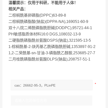
温馨提示：仅用于科研，不能用于人体！
相关产品：
二棕榈酰基卵磷脂(DPPC)63-89-8
二棕榈酰磷脂酸(钠盐)(DPPA-NA),169051-60-9
双十八烷二烯酰磷脂酰胆碱(DODPC),95721-44-1
PH敏感脂质体材料16:0 DGS,108032-13-9
二硬脂酰磷脂酰丝氨酸DSPS(钠盐),321595-13-5
1-棕榈酰基-2-炔丙基乙酰磷脂酰胆碱,1353897-91-2
1,2-二癸酰基-sn-甘油-3-磷脂酰乙醇胺,253685-27-7
二月桂酰磷脂酰丝氨酸DLPS(钠盐),208757-51-1