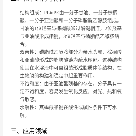
结构组成
：PLinPE由一分子甘油、一分子棕榈
酸、一分子亚油酸和一分子磷脂酰乙醇胺组成。
甘油的1位羟基与棕榈酸通过酯键相连，2位羟基
与亚油酸形成酯键，3位羟基与磷脂酰乙醇胺结
合。
双亲性
：磷脂酰乙醇胺部分为亲水头部，棕榈酸
和亚油酸形成的脂肪酸链为疏水尾部。这种结构
使其在水溶液中可自组装形成脂质体等结构，在
生物膜的构建和稳定中起重要作用。
不饱和度
：由于亚油酸残基的存在，分子具有一
定不饱和度，容易发生氧化反应，对光、热和氧
气敏感。
水解性
：其磷酸酯键在酸性或碱性条件下可水
解。
三、应用领域