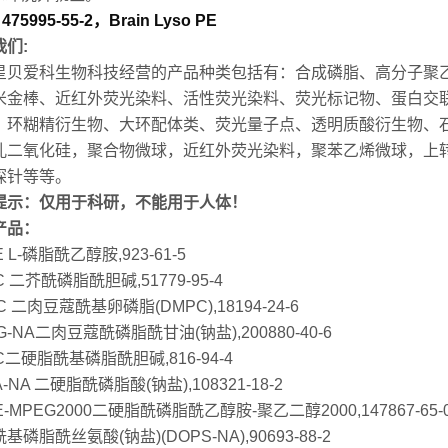
475995-55-2，Brain Lyso PE
我们:
星贝爱科生物科技经营的产品种类包括有：合成磷脂、高分子聚
米金棒、近红外荧光染料、活性荧光染料、荧光标记物、蛋白交联
、环糊精衍生物、大环配体类、荧光量子点、透明质酸衍生物、
孔二氧化硅，聚合物微球，近红外荧光染料，聚苯乙烯微球，上转
探针等等。
提示：仅用于科研，不能用于人体！
产品：
E L-磷脂酰乙醇胺,923-61-5
C 二芥酰磷脂酰胆碱,51779-95-4
C 二肉豆蔻酰基卵磷脂(DMPC),18194-24-6
G-NA二肉豆蔻酰磷脂酰甘油(钠盐),200880-40-6
C二硬脂酰基磷脂酰胆碱,816-94-4
A-NA 二硬脂酰磷脂酸(钠盐),108321-18-2
E-MPEG2000二硬脂酰磷脂酰乙醇胺-聚乙二醇2000,147867-65-
基磷脂酰丝氨酸(钠盐)(DOPS-NA),90693-88-2