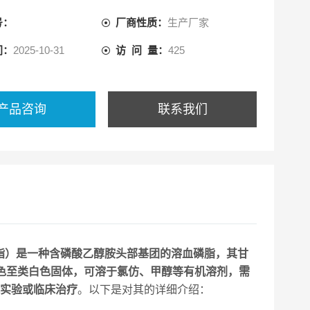
。
号：
厂商性质：
生产厂家
间：
2025-10-31
访 问 量：
425
产品咨询
联系我们
磷脂）是一种含磷酸乙醇胺头部基团的溶血磷脂，其甘
为白色至类白色固体，可溶于氯仿、甲醇等有机溶剂，需
体实验或临床治疗
。以下是对其的详细介绍：