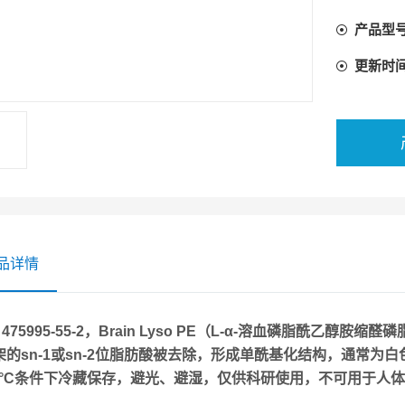
临床治疗
产品型
更新时
品详情
475995-55-2，Brain Lyso PE
（L-α-溶血磷脂酰乙醇胺缩醛
架的sn-1或sn-2位脂肪酸被去除，形成单酰基化结构，通常
20°C条件下冷藏保存，避光、避湿，仅供科研使用，不可用于人