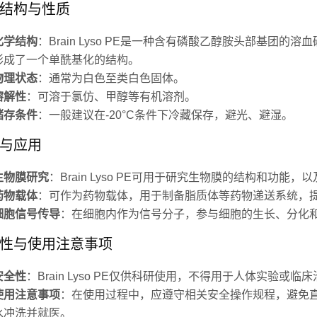
结构与性质
化学结构
：Brain Lyso PE是一种含有磷酸乙醇胺头部基团的溶
形成了一个单酰基化的结构。
物理状态
：通常为白色至类白色固体。
溶解性
：可溶于氯仿、甲醇等有机溶剂。
储存条件
：一般建议在-20°C条件下冷藏保存，避光、避湿。
与应用
生物膜研究
：Brain Lyso PE可用于研究生物膜的结构和功能
药物载体
：可作为药物载体，用于制备脂质体等药物递送系统，
细胞信号传导
：在细胞内作为信号分子，参与细胞的生长、分化
性与使用注意事项
安全性
：Brain Lyso PE仅供科研使用，不得用于人体实验或临
使用注意事项
：在使用过程中，应遵守相关安全操作规程，避免
水冲洗并就医。