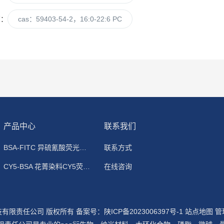
篇：
cas：59403-54-2，16:0-22:6 PC
产品中心
联系我们
BSA-FITC 异硫氰酸荧光素标记牛血清白蛋白
联系方式
CY5-BSA 花菁染料CY5荧光标记牛血清白蛋白
在线咨询
科技有限责任公司 版权所有
备案号：陕ICP备2023006397号-1
站点地图
管