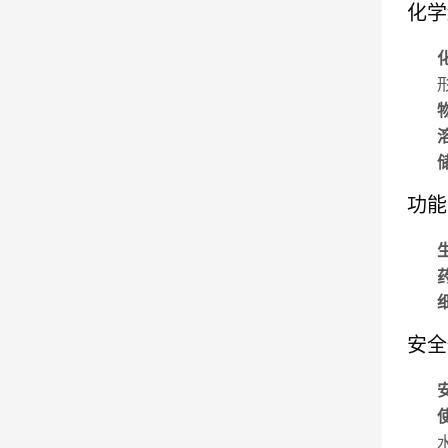
化学
功能
安全