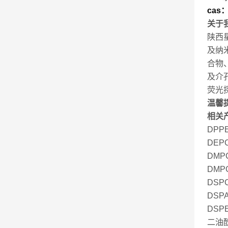
cas：
关于
陕西
及纳
合物
及介
荧光
温馨
相关
DPP
DEP
DMP
DMP
DSP
DSP
DSP
二油酰