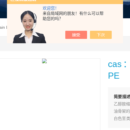
欢迎您！
来自局域网的朋友！有什么可以帮
助您的吗？
in Lyso PE
cas：
PE
简要描
乙醇胺缩
油骨架的
白色至类
件下冷藏