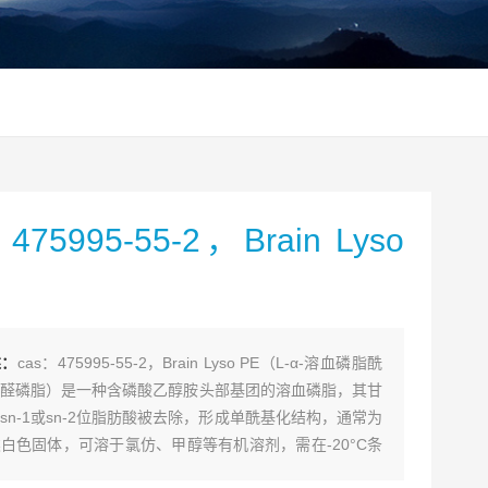
475995-55-2，Brain Lyso
述：
cas：475995-55-2，Brain Lyso PE（L-α-溶血磷脂酰
醛磷脂）是一种含磷酸乙醇胺头部基团的溶血磷脂，其甘
sn-1或sn-2位脂肪酸被去除，形成单酰基化结构，通常为
白色固体，可溶于氯仿、甲醇等有机溶剂，需在-20°C条
保存，避光、避湿，仅供科研使用，不可用于人体实验或