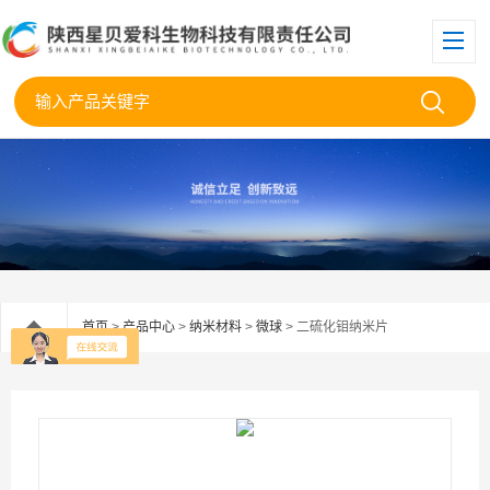
首页
>
产品中心
>
纳米材料
>
微球
> 二硫化钼纳米片