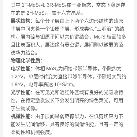
其中 1T-MoS₂和 3R-MoS₂属于亚稳态，常态下稳定存
在的是 2H-MoS₂，属于六方晶系。
层状结构
：每个分子层由上下两个六边形结构的硫原
子层中间夹着一个钼原子层，形成类似 “三明治" 的结
构。层内硫与钼原子间以共价键结合，Mo-S 棱面较多
且比表面积大，层边缘有悬空键，层间则以微弱的范
德华力结合。
物理化学性质
：
电学性能
：体相 MoS₂为间接带隙半导体，带隙约为
1.2eV，单层时转变为直接带隙半导体，带隙增大到约
1.8eV，电导率高达 10⁴S/cm。
光学性能
：在可见光和近红外区域有良好的光吸收特
性，在特定激发波长下会发出明亮的绿色荧光，可用
于生物成像。
机械性能
：由于层间是弱范德华力，在低剪切应力下
能发生层间滑移，具有良好的润滑性能，且有一定的
柔韧性和机械强度。