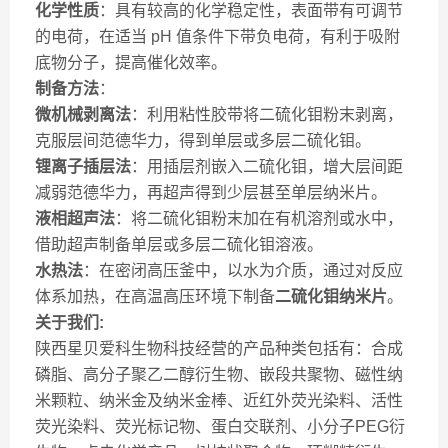
化学性质
：具有较高的化学稳定性，表面带有可调节
的电荷，在适当 pH 值条件下带负电荷，有利于吸附
底物分子，提高催化效率。
制备方法
：
微机械剥离法
：利用粘性胶带将二硫化钼粉末剥离，
克服层间范德华力，得到单层或多层二硫化钼。
锂离子插层法
：用插层剂嵌入二硫化钼，增大层间距
减弱范德华力，再超声得到少层甚至单层纳米片。
液相超声法
：将二硫化钼粉末加在有机溶剂或水中，
借助超声制备单层或多层二硫化钼溶液。
水热法
：在密闭高压釜中，以水为介质，通过对反应
体系加热，在高温高压环境下制备
二硫化钼纳米片
。
关于我们:
陕西星贝爱科生物科技经营的产品种类包括有：合成
磷脂、高分子聚乙二醇衍生物、嵌段共聚物、磁性纳
米颗粒、纳米金及纳米金棒、近红外荧光染料、活性
荧光染料、荧光标记物、蛋白交联剂、小分子PEG衍