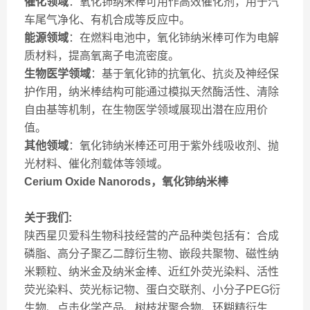
催化领域
：氧化铈纳米棒可用作高效催化剂，用于汽
车尾气净化、有机合成等反应中。
能源领域
：在燃料电池中，氧化铈纳米棒可作为电解
质材料，提高氧离子电流密度。
生物医学领域
：基于氧化铈的抗氧化、抗炎及神经保
护作用，纳米棒结构可能通过模拟天然酶活性、清除
自由基等机制，在生物医学领域展现出潜在应用价
值。
其他领域
：氧化铈纳米棒还可用于紫外线吸收剂、抛
光材料、催化剂载体等领域。
Cerium Oxide Nanorods，氧化铈纳米棒
关于我们:
陕西星贝爱科生物科技经营的产品种类包括有：合成
磷脂、高分子聚乙二醇衍生物、嵌段共聚物、磁性纳
米颗粒、纳米金及纳米金棒、近红外荧光染料、活性
荧光染料、荧光标记物、蛋白交联剂、小分子PEG衍
生物、点击化学产品、树枝状聚合物、环糊精衍生