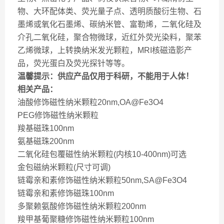
物、大环配体类、荧光量子点、透明质酸衍生物、石
墨烯或氧化石墨烯、碳纳米管、富勒烯，二氧化硅及
介孔二氧化硅，聚合物微球，近红外荧光染料，聚苯
乙烯微球，上转换纳米发光颗粒，MRI核磁造影产
品，荧光蛋白及荧光探针等等。
温馨提示：供应产品仅用于科研，不能用于人体！
相关产品：
油酸修饰磁性纳米颗粒20nm,OA@Fe3O4
PEG修饰磁性纳米颗粒
羧基磁珠100nm
氨基磁珠200nm
二氧化硅包覆磁性纳米颗粒(内核10-400nm)可选
金包磁纳米颗粒(尺寸可调)
链霉亲和素修饰磁性纳米颗粒50nm,SA@Fe3O4
链霉亲和素修饰磁珠100nm
多聚赖氨酸修饰磁性纳米颗粒200nm
羧甲基葡聚糖修饰磁性纳米颗粒100nm