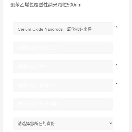
聚苯乙烯包覆磁性纳米颗粒500nm