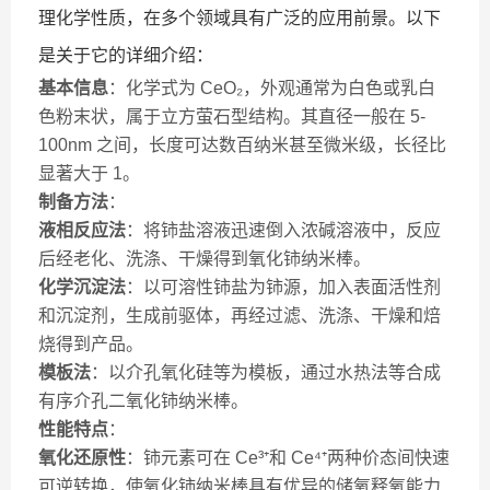
理化学性质，在多个领域具有广泛的应用前景。以下
是关于它的详细介绍：
基本信息
：化学式为 CeO₂，外观通常为白色或乳白
色粉末状，属于立方萤石型结构。其直径一般在 5-
100nm 之间，长度可达数百纳米甚至微米级，长径比
显著大于 1。
制备方法
：
液相反应法
：将铈盐溶液迅速倒入浓碱溶液中，反应
后经老化、洗涤、干燥得到氧化铈纳米棒。
化学沉淀法
：以可溶性铈盐为铈源，加入表面活性剂
和沉淀剂，生成前驱体，再经过滤、洗涤、干燥和焙
烧得到产品。
模板法
：以介孔氧化硅等为模板，通过水热法等合成
有序介孔二氧化铈纳米棒。
性能特点
：
氧化还原性
：铈元素可在 Ce³⁺和 Ce⁴⁺两种价态间快速
可逆转换，使氧化铈纳米棒具有优异的储氧释氧能力