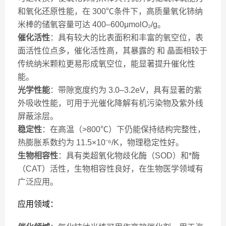
和氧化还原性能，在 300℃条件下，高质量氧化铈纳
米棒的储氧容量可达 400–600μmolO₂/g。
催化活性
：具有较大的比表面积和丰富的氧空位，表
面活性位点多，催化活性高，其暴露的 和 晶面相较于
传统纳米颗粒更易形成氧空位，能显著提升催化性
能。
光学性能
：带隙宽度约为 3.0–3.2eV，具有显著的紫
外吸收性能，可用于光催化降解有机污染物及紫外线
屏蔽涂层。
稳定性
：在高温（>800℃）下仍能保持结构完整性，
热膨胀系数约为 11.5×10⁻⁶/K，物理稳定性好。
生物相容性
：具有类超氧化物歧化酶（SOD）和*酶
（CAT）活性，生物相容性良好，在生物医学领域有
广泛应用。
应用领域：