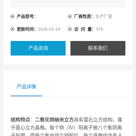
产品型号：
厂商性质：
生产厂家
更新时间：
2026-01-24
访 问 量：
376
产品咨询
联系我们
产品详情
结构特点
：
二氧化铈纳米立方
具有萤石立方结构，属
于面心立方晶格。每个铈（IV）阳离子被八个氧阴离
子包围，而每个氧由四个铈配位，每个晶胞中含有 8