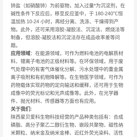
铈盐（如硝酸铈）为前驱物，加入过量*为沉淀剂，在
碱性条件下反应后，移至反应釜中，于 180-240℃恒
温加热 10-24 小时，再经分离、洗涤、干燥得到产
物。此外，还可采用溶胶-凝胶法、沉淀法、燃烧法等
制备，但溶胶-凝胶法和沉淀法存在成品收率差等问
题。
应用领域
：在能源领域，可作为燃料电池的电解质材
料、锂离子电池的正极材料等。在环保领域，用于废
气处理中的有害气体催化分解、污水处理中的重金属
离子吸附和有机物降解等。在生物医学领域，可作为
药物载体实现药物的定向输送和缓释，还可用于生物
成像中的荧光标记和光声成像等。此外，在光学器
件、抛光材料、传感器等方面也有应用。
关于我们:
陕西星贝爱科生物科技经营的产品种类包括有：合成
磷脂、高分子聚乙二醇衍生物、嵌段共聚物、磁性纳
米颗粒、纳米金及纳米金棒、近红外荧光染料、活性