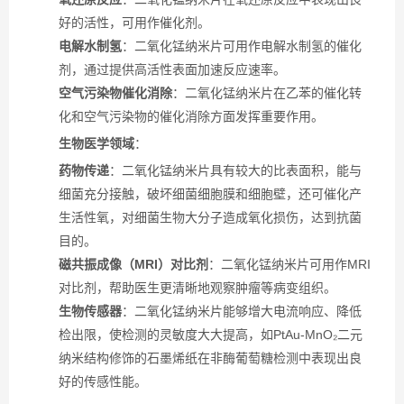
好的活性，可用作催化剂。
电解水制氢
：二氧化锰纳米片可用作电解水制氢的催化
剂，通过提供高活性表面加速反应速率。
空气污染物催化消除
：二氧化锰纳米片在乙苯的催化转
化和空气污染物的催化消除方面发挥重要作用。
生物医学领域
：
药物传递
：二氧化锰纳米片具有较大的比表面积，能与
细菌充分接触，破坏细菌细胞膜和细胞壁，还可催化产
生活性氧，对细菌生物大分子造成氧化损伤，达到抗菌
目的。
磁共振成像（MRI）对比剂
：二氧化锰纳米片可用作MRI
对比剂，帮助医生更清晰地观察肿瘤等病变组织。
生物传感器
：二氧化锰纳米片能够增大电流响应、降低
检出限，使检测的灵敏度大大提高，如PtAu-MnO₂二元
纳米结构修饰的石墨烯纸在非酶葡萄糖检测中表现出良
好的传感性能。