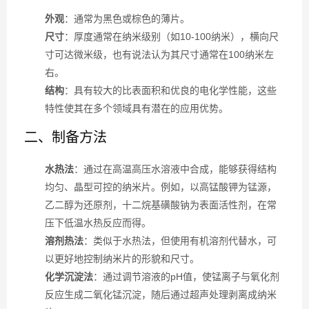
外观
：通常为黑色或棕色的薄片。
尺寸
：厚度通常在纳米级别（如10-100纳米），横向尺
寸可达微米级，也有说法认为其尺寸通常在100纳米左
右。
结构
：具有较大的比表面积和优良的电化学性能，这些
特性使其在多个领域具有潜在的应用优势。
二、制备方法
水热法
：通过在高温高压水溶液中合成，能够获得结构
均匀、晶型可控的纳米片。例如，以高锰酸钾为锰源，
乙二醇为还原剂，十二烷基磺酸钠为表面活性剂，在常
压下低温水热反应而得。
溶剂热法
：类似于水热法，但使用有机溶剂代替水，可
以更好地控制纳米片的形貌和尺寸。
化学沉淀法
：通过调节溶液的pH值，使锰离子与氧化剂
反应生成二氧化锰沉淀，随后通过超声处理剥离成纳米