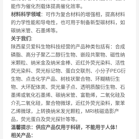
能作为催化剂载体提高催化效率。
材料科学领域
：可作为复合材料的增强相，提高材料
的力学性能和导电性，也可用于制备新型碳材料，如
碳纳米管、石墨烯等。
关于我们:
陕西星贝爱科生物科技经营的产品种类包括有：合成
磷脂、高分子聚乙二醇衍生物、嵌段共聚物、磁性纳
米颗粒、纳米金及纳米金棒、近红外荧光染料、活性
荧光染料、荧光标记物、蛋白交联剂、小分子PEG衍
生物、点击化学产品、树枝状聚合物、环糊精衍生
物、大环配体类、荧光量子点、透明质酸衍生物、石
墨烯或氧化石墨烯、碳纳米管、富勒烯，二氧化硅及
介孔二氧化硅，聚合物微球，近红外荧光染料，聚苯
乙烯微球，上转换纳米发光颗粒，MRI核磁造影产
品，荧光蛋白及荧光探针等等。
温馨提示：供应产品仅用于科研，不能用于人体！
相关产品：