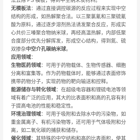
法去除 PS 模板，得到中空纳米炭材料。
无模板法
：通过直接调控碳源的反应过程来实现中空
结构的形成，如热解聚合法。以三聚氯氰和三聚硫氰
酸为原料，通过逐步溶剂热法诱发聚合反应，形成实
心共价三嗪聚合物纳米球，再经高温热解，内部低聚
合度部分优先分解挥发，形成空心结构，得到氮、硫
双掺杂
中空介孔碳纳米球
。
应用领域
：
生物医药领域
：可用于药物载体、生物传感器、细胞
分离和富集等。作为药物载体时，能够通过表面修饰
携带药物分子，实现药物的靶向输送和控释。
能源储存与转化领域
：在超级电容器和锂硫电池等领
域有着广泛的应用，其大的比表面积和高的孔容有利
于提高电池的性能和稳定性。
环境治理领域
：可用于吸附和去除水中的污染物，如
重金属离子、有机污染物等，还可用于气体吸附和分
离，如二氧化碳的捕获和储存。
催化领域
：其特殊的中空结构和高的比表面积，使其