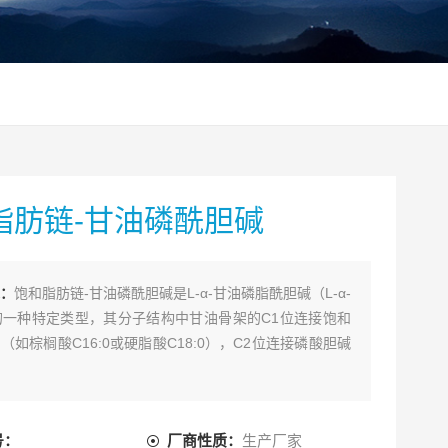
脂肪链-甘油磷酰胆碱
：
饱和脂肪链-甘油磷酰胆碱是L-α-甘油磷脂酰胆碱（L-α-
的一种特定类型，其分子结构中甘油骨架的C1位连接饱和
（如棕榈酸C16:0或硬脂酸C18:0），C2位连接磷酸胆碱
号：
厂商性质：
生产厂家