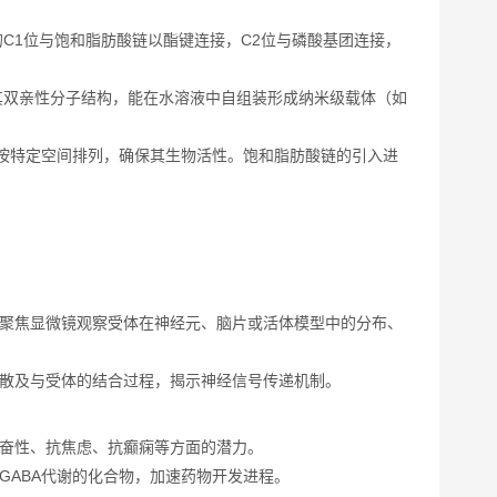
C1位与饱和脂肪酸链以酯键连接，C2位与磷酸基团连接，
其双亲性分子结构，能在水溶液中自组装形成纳米级载体（如
基团按特定空间排列，确保其生物活性。饱和脂肪酸链的引入进
共聚焦显微镜观察受体在神经元、脑片或活体模型中的分布、
扩散及与受体的结合过程，揭示神经信号传递机制。
兴奋性、抗焦虑、抗癫痫等方面的潜力。
GABA代谢的化合物，加速药物开发进程。