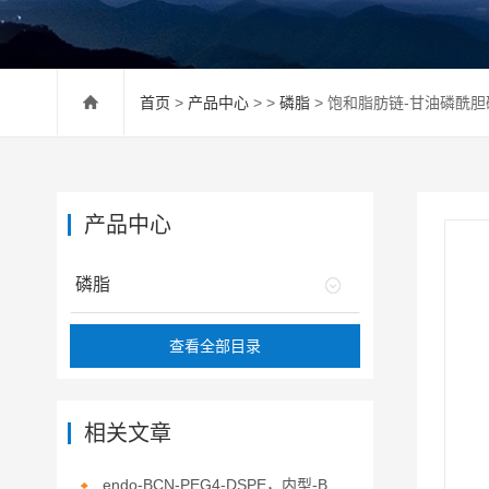
首页
>
产品中心
> >
磷脂
> 饱和脂肪链-甘油磷酰胆
产品中心
磷脂
查看全部目录
相关文章
endo-BCN-PEG4-DSPE，内型-BCN-四聚乙二醇-二硬脂酰基磷脂酰乙醇胺的介绍