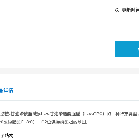
更新时
品详情
肪链-甘油磷酰胆碱
是
L-α-甘油磷脂酰胆碱（L-α-GPC）
的一种特定类型
6:0或硬脂酸C18:0），C2位连接磷酸胆碱基团。
分子结构