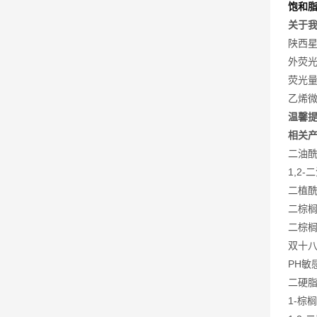
饱和脂
关于我
陕西
外荧
荧光
乙烯微
温馨
相关
二油酰磷
1,2-
二植酰磷
二棕榈酰
二棕榈酰
双十八烷
PH敏感
二硬脂酰
1-棕榈