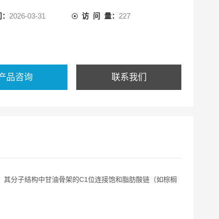
间：
2026-03-31
访 问 量：
227
产品咨询
联系我们
，其分子结构中甘油骨架的C1位连接饱和脂肪酸链（如棕榈