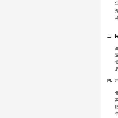
三、
四、