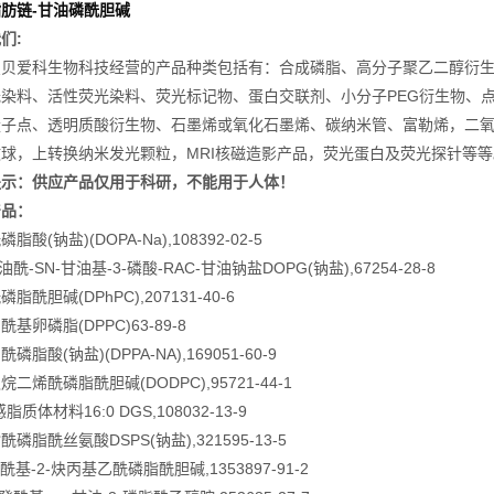
肪链-甘油磷酰胆碱
们:
星贝爱科生物科技经营的产品种类包括有：合成磷脂、高分子聚乙二醇衍
光染料、活性荧光染料、荧光标记物、蛋白交联剂、小分子PEG衍生物、
量子点、透明质酸衍生物、石墨烯或氧化石墨烯、碳纳米管、富勒烯，二
球，上转换纳米发光颗粒，MRI核磁造影产品，荧光蛋白及荧光探针等等
提示：供应产品仅用于科研，不能用于人体！
产品：
脂酸(钠盐)(DOPA-Na),108392-02-5
二油酰-SN-甘油基-3-磷酸-RAC-甘油钠盐DOPG(钠盐),67254-28-8
脂酰胆碱(DPhPC),207131-40-6
基卵磷脂(DPPC)63-89-8
磷脂酸(钠盐)(DPPA-NA),169051-60-9
二烯酰磷脂酰胆碱(DODPC),95721-44-1
脂质体材料16:0 DGS,108032-13-9
磷脂酰丝氨酸DSPS(钠盐),321595-13-5
酰基-2-炔丙基乙酰磷脂酰胆碱,1353897-91-2