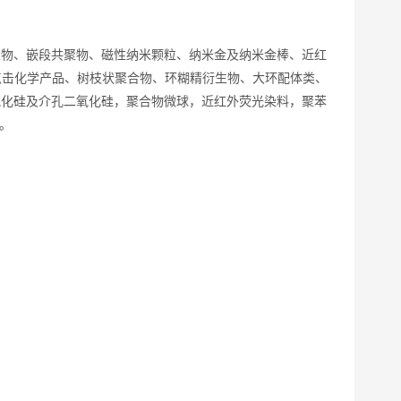
生物、嵌段共聚物、磁性纳米颗粒、纳米金及纳米金棒、近红
点击化学产品、树枝状聚合物、环糊精衍生物、大环配体类、
氧化硅及介孔二氧化硅，聚合物微球，近红外荧光染料，聚苯
。