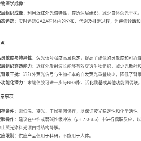
生物医学成像
：
深层组织成像
：利用近红外光谱特性，穿透深层组织，减少自体荧光干扰
动态追踪
：实时追踪GABA在体内的分布、代谢及排泄过程，为疾病诊断
特点
高灵敏度与特异性
：荧光信号强度高且稳定，提高了成像的灵敏度和可靠
深层组织穿透能力
：近红外发射波长能够有效穿透生物组织，减少光散射
低背景干扰
：近红外荧光信号与生物样本的自发荧光重叠较少，降低了背
多功能化潜力
：末端伯胺可进一步与NHS酯、活化羧基或其他功能团偶联
注意事项
储存条件
：需低温、避光、干燥密闭保存，以保证荧光稳定性和化学活性
实验操作
：建议在中性或弱碱性缓冲液（pH 7.0-8.5）中进行偶联反
防止荧光染料光漂白或结构降解。
供应限制
：供应产品仅用于科研，不能用于人体。