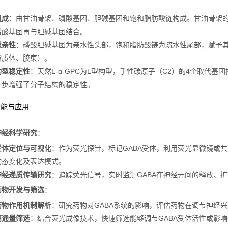
组成
：由甘油骨架、磷酸基团、胆碱基团和饱和脂肪酸链构成。甘油骨架的
磷酸基团再与胆碱基团结合。
双亲性
：磷酸胆碱基团为亲水性头部，饱和脂肪酸链为疏水性尾部，赋予
脂质体、胶束）。
构型稳定性
：天然L-α-GPC为L型构型，手性碳原子（C2）的4个取代
一步增强了分子结构的稳定性。
功能与应用
神经科学研究
：
受体定位与可视化
：作为荧光探针，标记GABA受体，利用荧光显微镜或
动态变化及表达模式。
神经递质传输研究
：追踪荧光信号，实时监测GABA在神经元间的释放、
药物开发与筛选
：
药物作用机制解析
：研究药物对GABA系统的影响，评估药物在调节神经
高通量筛选
：结合荧光成像技术，快速筛选能够调节GABA受体活性或影响