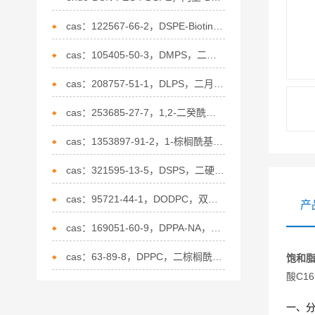
cas：122567-66-2，DSPE-Biotin，磷脂修饰生物素的应用
cas：105405-50-3，DMPS，二肉豆蔻酰磷脂酰丝氨酸(钠盐)的特点
cas：208757-51-1，DLPS，二月桂酰磷脂酰丝氨酸的概述
cas：253685-27-7，1,2-二癸酰基-sn-甘油-3-磷脂酰乙醇胺的应用
cas：1353897-91-2，1-棕榈酰基-2-炔丙基乙酰磷脂酰胆碱的描述
cas：321595-13-5，DSPS，二硬脂酰磷脂酰丝氨酸的介绍
cas：95721-44-1，DODPC，双十八烷二烯酰磷脂酰胆的介绍碱的性质
产
cas：169051-60-9，DPPA-NA，二棕榈酰磷脂酸(钠盐）的描述
cas：63-89-8，DPPC，二棕榈酰基卵磷脂的介绍
饱和脂
酸C1
一、