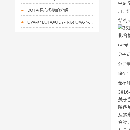
中充
DOTA-昆布多糖的介绍
用、
结构
OVA-XYLOTAXOL 7-(RG)|OVA-7-木糖紫杉的描述
化合
号
CAS
分子
分子
储存
储存
3616
关于
陕西
及纳
合物
及介