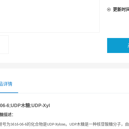
更新时
品详情
-06-6;UDP木糖;UDP-Xyl
糖描述：
册号为
的化合物是
。
木糖是一种核苷酸糖分子，由
3616-06-6
UDP-Xylose
UDP