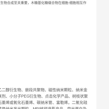
的生物合成至关重要，木糖基化糖缀合物在细胞
细胞相互作
-
乙二醇衍生物、嵌段共聚物、磁性纳米颗粒、纳米金
剂、小分子PEG衍生物、点击化学产品、树枝状聚
石墨烯或氧化石墨烯、碳纳米管、富勒烯，二氧化硅
换纳米发光颗粒，MRI核磁造影产品，荧光蛋白及