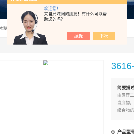
欢迎您！
来自局域网的朋友！有什么可以帮
助您的吗？
P木糖;UDP-Xyl
3616
简要描
由尿苷二
当底物，
缀合物的
作用、细
产品型