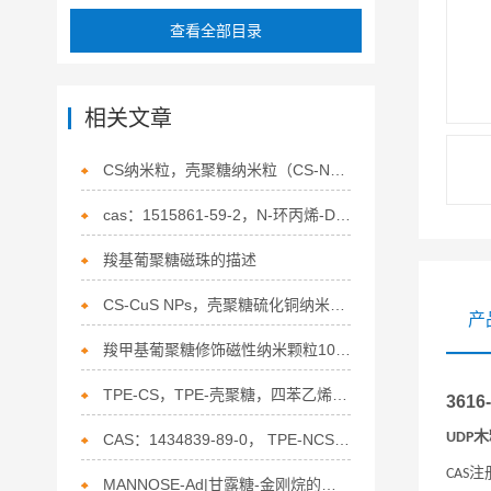
查看全部目录
相关文章
CS纳米粒，壳聚糖纳米粒（CS-NPs，阳离子型）150nm的概述
cas：1515861-59-2，N-环丙烯-D-甘露吡喃糖-四乙酸，Ac4ManNCycp的特点
羧基葡聚糖磁珠的描述
CS-CuS NPs，壳聚糖硫化铜纳米颗粒的特点
产
羧甲基葡聚糖修饰磁性纳米颗粒100nm的特点
TPE-CS，TPE-壳聚糖，四苯乙烯修饰壳聚糖的介绍
3616
木
UDP
CAS：1434839-89-0， TPE-NCS，四苯基乙烯-羧化壳聚糖链的介绍
注
CAS
MANNOSE-Ad|甘露糖-金刚烷的描述