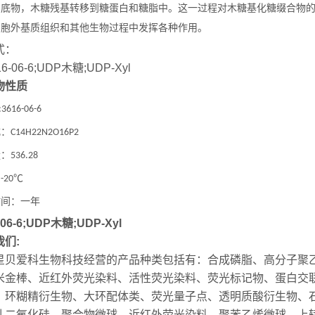
当底物，木糖残基转移到糖蛋白和糖脂中。这一过程对木糖基化糖缀合物
细胞外基质组织和其他生物过程中发挥各种作用。
式：
物性质
:
3616-06-6
式：
C14H22N2O16P2
量：
536.28
：
℃
-20
时间：一年
-06-6;UDP木糖;UDP-Xyl
我们:
星贝爱科生物科技经营的产品种类包括有：合成磷脂、高分子聚
米金棒、近红外荧光染料、活性荧光染料、荧光标记物、蛋白交联
、环糊精衍生物、大环配体类、荧光量子点、透明质酸衍生物、
孔二氧化硅，聚合物微球，近红外荧光染料，聚苯乙烯微球，上转