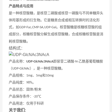
产品特点与应用
是一种核苷酸糖，是核苷二磷酸或核苷一磷酸与不同单糖异头
体羟基形成的衍生物。它是糖类合成或相互转换时的活化形
式，如
。核苷酸糖是核糖核苷酸的组
GDP-Fuc,CMP-SA,UDP-Gal
成部分，核糖核苷酸分解生成核苷酸糖，合成核糖核苷酸是消
。
耗核苷酸糖
结构式：
产品名称：
即尿苷二磷酸
乙酰基葡萄糖胺
UDP-GlcNAc3NAcA
-N-
（
），是一种核苷酸糖。
UDP-GlcNAc
产品规格：
、
和
1mg
5mg
10mg
产品纯度：
。
98%
产品状态：固体
粉末
/
产品保存条件：
-20℃
产品用途：仅用于科研
关于我们: