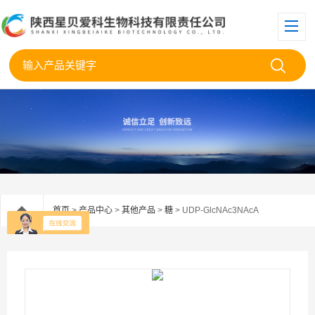
首页
>
产品中心
>
其他产品
>
糖
> UDP-GlcNAc3NAcA