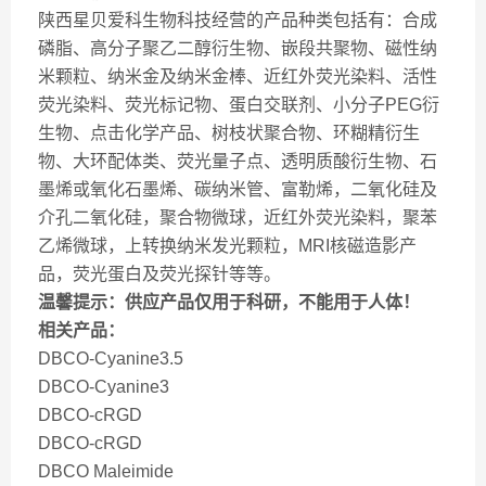
陕西星贝爱科生物科技经营的产品种类包括有：合成
磷脂、高分子聚乙二醇衍生物、嵌段共聚物、磁性纳
米颗粒、纳米金及纳米金棒、近红外荧光染料、活性
荧光染料、荧光标记物、蛋白交联剂、小分子PEG衍
生物、点击化学产品、树枝状聚合物、环糊精衍生
物、大环配体类、荧光量子点、透明质酸衍生物、石
墨烯或氧化石墨烯、碳纳米管、富勒烯，二氧化硅及
介孔二氧化硅，聚合物微球，近红外荧光染料，聚苯
乙烯微球，上转换纳米发光颗粒，MRI核磁造影产
品，荧光蛋白及荧光探针等等。
温馨提示：供应产品仅用于科研，不能用于人体！
相关产品：
DBCO-Cyanine3.5
DBCO-Cyanine3
DBCO-cRGD
DBCO-cRGD
DBCO Maleimide