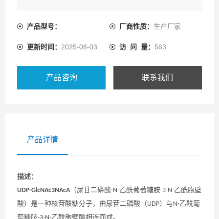
产品型号：
厂商性质：
生产厂家
更新时间：
2025-08-03
访 问 量：
563
产品咨询
联系我们
产品详情
描述：
（尿苷二磷酸
乙酰葡萄糖胺
乙酰胞壁
UDP-GlcNAc3NAcA
-N-
-3-N-
酸）是一种核苷酸糖分子，由尿苷二磷酸（
）与
乙酰葡
UDP
N-
萄糖胺
乙酰胞壁酸相连而成。
-3-N-