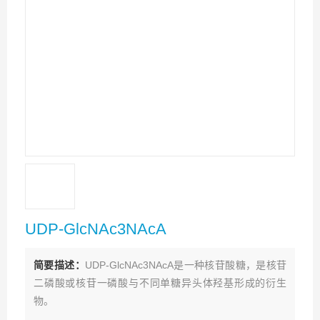
UDP-GlcNAc3NAcA
简要描述：
UDP-GlcNAc3NAcA是一种核苷酸糖，是核苷
二磷酸或核苷一磷酸与不同单糖异头体羟基形成的衍生
物。