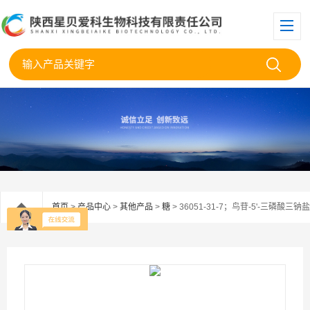
首页
>
产品中心
>
其他产品
>
糖
> 36051-31-7；鸟苷-5'-三磷酸三钠盐