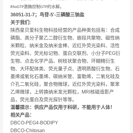
激酶控制
的水解。
RhoGTP
GTP
36051-31-7；鸟苷-5'-三磷酸三钠盐
关于我们:
陕西星贝爱科生物科技经营的产品种类包括有：合成
磷脂、高分子聚乙二醇衍生物、嵌段共聚物、磁性纳
米颗粒、纳米金及纳米金棒、近红外荧光染料、活性
荧光染料、荧光标记物、蛋白交联剂、小分子PEG衍
生物、点击化学产品、树枝状聚合物、环糊精衍生
物、大环配体类、荧光量子点、透明质酸衍生物、石
墨烯或氧化石墨烯、碳纳米管、富勒烯，二氧化硅及
介孔二氧化硅，聚合物微球，近红外荧光染料，聚苯
乙烯微球，上转换纳米发光颗粒，MRI核磁造影产
品，荧光蛋白及荧光探针等等。
温馨提示：供应产品仅用于科研，不能用于人体！
相关产品：
DBCO-PEG4-BODIPY
DBCO-Chitosan