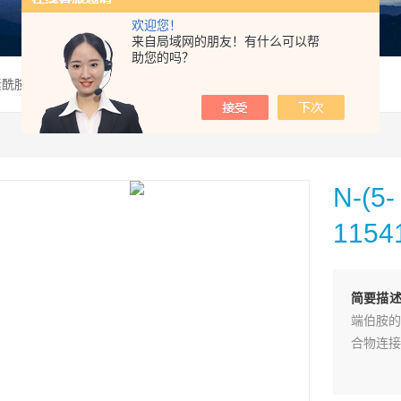
欢迎您！
来自局域网的朋友！有什么可以帮
助您的吗？
酰胺；115416-38-1
N-
1154
简要描
端伯胺的
合物连接