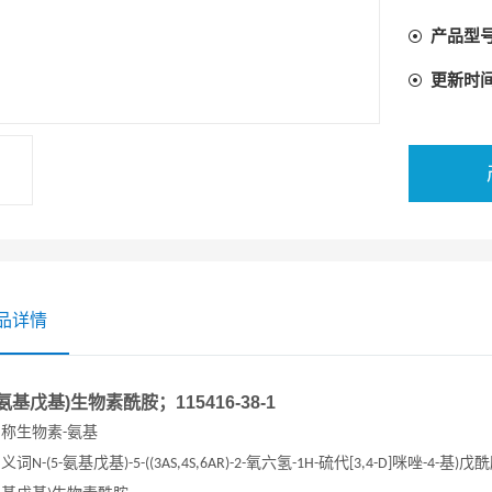
产品型
更新时
品详情
5-氨基戊基)生物素酰胺；115416-38-1
名称生物素
氨基
-
同义词
氨基戊基
氧六氢
硫代
咪唑
基
戊酰
N-(5-
)-5-((3AS,4S,6AR)-2-
-1H-
[3,4-D]
-4-
)