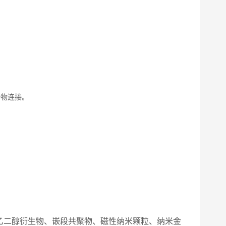
合物连接。
乙二醇衍生物、嵌段共聚物、磁性纳米颗粒、纳米金