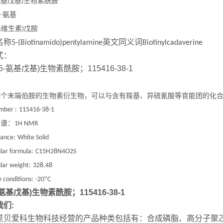
氨基戊基
生物素酰胺
)
素
氨基
-
基维生素
戊胺
)
名称
英文同义词
5-(Biotinamido)pentylamine
Biotinylcadaverine
式：
一个末端伯胺的生物素衍生物，可以与含有羧基、异硫氰酸等官能团的化
mber :
115416-38-1
图谱：
1H NMR
ance:
White Solid
lar formula:
C15H28N4O2S
lar weight:
328.48
°
 conditions:
-20
C
5-氨基戊基)生物素酰胺；115416-38-1
我们:
星贝爱科生物科技经营的产品种类包括有：合成磷脂、高分子聚