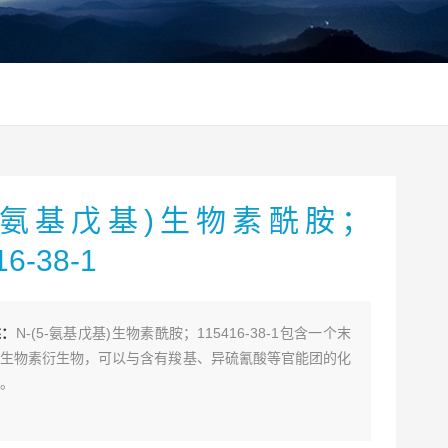
(5-氨基戊基)生物素酰胺；
16-38-1
述：
N-(5-氨基戊基)生物素酰胺；115416-38-1包含一个末
生物素衍生物，可以与含有羧基、异硫氰酸等官能团的化
。