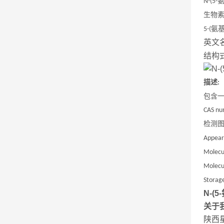
N-(5-
生物
氨
5-(
英文
结构
描述
:
包含
CAS nu
检测
Appear
Molecu
Molecu
Storage
N-(
关于
陕西