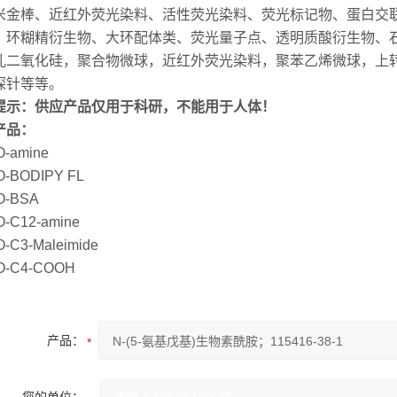
米金棒、近红外荧光染料、活性荧光染料、荧光标记物、蛋白交联
、环糊精衍生物、大环配体类、荧光量子点、透明质酸衍生物、
孔二氧化硅，聚合物微球，近红外荧光染料，聚苯乙烯微球，上转
探针等等。
提示：供应产品仅用于科研，不能用于人体！
产品：
-amine
-BODIPY FL
O-BSA
-C12-amine
-C3-Maleimide
O-C4-COOH
产品：