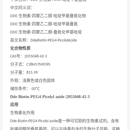
中文同义词
：
生物素
四聚乙二醇
吡啶甲基叠氮化物
DDE-
-
-
生物素
四聚乙二醇
吡啶甲基叠氮
DDE-
-
-
生物素
四聚乙二醇
叠氮化甲基吡啶
DDE-
-
-
英文名称
：
DdeBiotin-PEG4-PicolylAzide
化合物性质
号：
CAS
2055048-42-3
分子式：
C38H57N9O9S
分子量：
815.99
外观：浅黄色或白色固体
储存条件：
℃
-20
Dde Biotin-PEG4-Picolyl azide |2055048-42-3
应用
生物素化作用
是一种可切割的生物素试剂，含有
Dde Biotin-PEG4-Picolyl azide
吡咯烷酮环叠氮基团，可以与炔基包含的生物分子共轭。这种