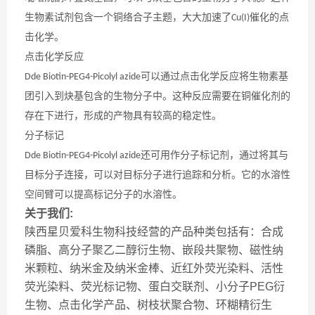
生物素试剂包含一个铜络合子主题，大大加速了
催化的点
Cu(I)
击化学。
点击化学反应
可以通过点击化学反应将生物素基
Dde Biotin-PEG4-Picolyl azide
团引入到炔基包含的生物分子中。这种反应需要在铜催化剂的
存在下进行，形成的产物具有较高的稳定性。
分子标记
还可用作分子标记剂，通过将其与
Dde Biotin-PEG4-Picolyl azide
目标分子连接，可以对目标分子进行追踪和分析。它的水溶性
空间臂可以提高标记分子的水溶性。
关于我们:
陕西星贝爱科生物科技经营的产品种类包括有：合成
磷脂、高分子聚乙二醇衍生物、嵌段共聚物、磁性纳
米颗粒、纳米金及纳米金棒、近红外荧光染料、活性
荧光染料、荧光标记物、蛋白交联剂、小分子PEG衍
生物、点击化学产品、树枝状聚合物、环糊精衍生