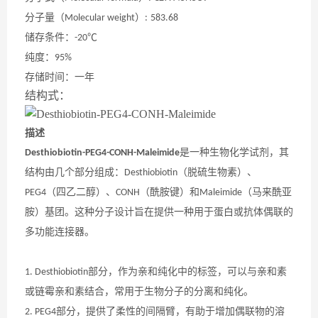
分子量（
）
Molecular weight
:
583.68
储存条件：
℃
-20
纯度：
95%
存储时间：一年
结构式：
描述
是一种生物化学试剂，其
Desthiobiotin-PEG4-CONH-Maleimide
结构由几个部分组成：
（脱硫生物素）、
Desthiobiotin
（四乙二醇）、
（酰胺键）和
（马来酰亚
PEG4
CONH
Maleimide
胺）基团。这种分子设计旨在提供一种用于蛋白或抗体偶联的
多功能连接器。
部分，作为亲和纯化中的标签，可以与亲和素
1. Desthiobiotin
或链霉亲和素结合，常用于生物分子的分离和纯化。
部分，提供了柔性的间隔臂，有助于增加偶联物的溶
2. PEG4