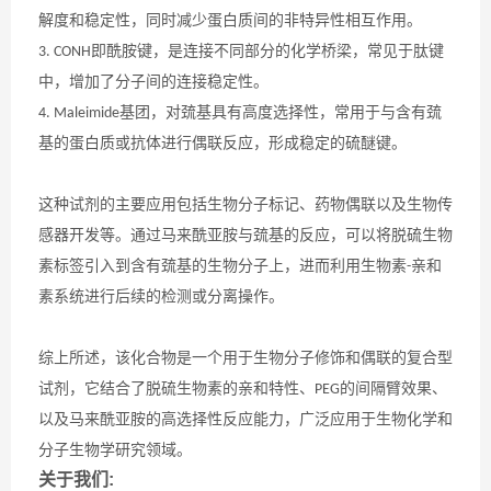
解度和稳定性，同时减少蛋白质间的非特异性相互作用。
即酰胺键，是连接不同部分的化学桥梁，常见于肽键
3. CONH
中，增加了分子间的连接稳定性。
基团，对巯基具有高度选择性，常用于与含有巯
4. Maleimide
基的蛋白质或抗体进行偶联反应，形成稳定的硫醚键。
这种试剂的主要应用包括生物分子标记、药物偶联以及生物传
感器开发等。通过马来酰亚胺与巯基的反应，可以将脱硫生物
素标签引入到含有巯基的生物分子上，进而利用生物素
亲和
-
素系统进行后续的检测或分离操作。
综上所述，
是一个用于生物分子修饰和偶联的复合型
该化合物
试剂，它结合了脱硫生物素的亲和特性、
的间隔臂效果、
PEG
以及马来酰亚胺的高选择性反应能力，广泛应用于生物化学和
分子生物学研究领域。
关于我们: