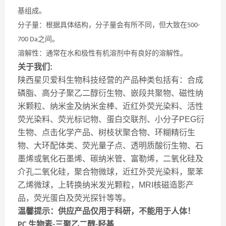
基组成。
分子量：根据具体结构，分子量会有所不同，但大致在
500-
之间。
700 Da
溶解性：通常在水和极性有机溶剂中有良好的溶解性。
关于我们:
陕西星贝爱科生物科技经营的产品种类包括有：合成
磷脂、高分子聚乙二醇衍生物、嵌段共聚物、磁性纳
米颗粒、纳米金及纳米金棒、近红外荧光染料、活性
荧光染料、荧光标记物、蛋白交联剂、小分子PEG衍
生物、点击化学产品、树枝状聚合物、环糊精衍生
物、大环配体类、荧光量子点、透明质酸衍生物、石
墨烯或氧化石墨烯、碳纳米管、富勒烯，二氧化硅及
介孔二氧化硅，聚合物微球，近红外荧光染料，聚苯
乙烯微球，上转换纳米发光颗粒，MRI核磁造影产
品，荧光蛋白及荧光探针等等。
温馨提示：供应产品仅用于科研，不能用于人体！
生物素
三聚乙二醇
羟基
PC
-
-