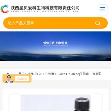
首页
>
产品中心
> >
生物素
> Biotin-L-alanine|生物素-L-丙氨酸