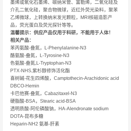
墨烯或氧化石墨烯、碳纳米管、富勒烯，二氧化硅及
介孔二氧化硅，聚合物微球，近红外荧光染料，聚苯
乙烯微球，上转换纳米发光颗粒，MRI核磁造影产
品，荧光蛋白及荧光探针等等。
温馨提示：供应产品仅用于科研，不能用于人体！
相关产品：
苯丙氨酸-叠氮，L-Phenylalanine-N3
酪氨酸-叠氮，L-Tyrosine-N3
色氨酸-叠氮,L-Tryptophan-N3
PTX-NHS,紫杉醇修饰活化酯
喜树碱-花生四烯酸，Camptothecin-Arachidonic acid
DBCO-Hemin
卡巴他赛-叠氮，Cabazitaxel-N3
硬脂酸-BSA，Stearic acid-BSA
透明质酸-阿伦磷酸钠，HA-Alendronate sodium
DOTA-昆布多糖
Heparin-NH2 氨基-肝素