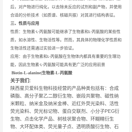
后，对产物进行纯化，以去除未反应的试剂和副产物，并使用
合适的分析技术（如质谱、核磁共振）对其进行结构表征。
三、性质与应用
性质：生物素
丙氨酸可能继承了生物素和
丙氨酸的某些性
-L-
L-
质，如水溶性、生物活性等。然而，其具体的物理化学性质和
生物活性还需通过实验进一步验证。
应用：由于生物素和
丙氨酸在生物体内都具有重要的生理功
L-
能，因此生物素
丙氨酸可能具有更广泛的应用前景
-L-
Biotin-L-alanine|生物素-L-丙氨酸
关于我们:
陕西星贝爱科生物科技经营的产品种类包括有：合成
磷脂、高分子聚乙二醇衍生物、嵌段共聚物、磁性纳
米颗粒、纳米金及纳米金棒、近红外荧光染料、活性
荧光染料、荧光标记物、蛋白交联剂、小分子PEG衍
生物、点击化学产品、树枝状聚合物、环糊精衍生
物、大环配体类、荧光量子点、透明质酸衍生物、石