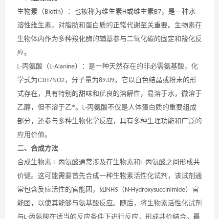
生物素（
）：也被称为维生素
或维生素
，是一种水
Biotin
H
B7
溶性维生素，对脂肪和蛋白质的正常代谢至关重要。生物素在
生物体内作为多种羧化酶的辅基参与二氧化碳的固定和羧化反
应。
丙氨酸（
）：是一种天然存在的非必需氨基酸，化
L-
L-Alanine
学式为
，分子量为
。它以白色结晶或粉末的形
C3H7NO2
89.09
式存在，具有
特别
的甜味和优良的溶解性，易溶于水，微溶于
乙醇，但不溶于乙*。
丙氨酸不仅是人体蛋白质的重要组成
L-
部分，还参与多种生物化学反应，具有多种生理功能和广泛的
应用价值。
二、合成方法
合成生物素
丙氨酸通常涉及在生物素和
丙氨酸之间形成共
-L-
L-
价键。这可能需要首先合成一种生物素活性化试剂，该试剂通
常包含反应活性的官能团，如
（
）官
NHS
N-Hydroxysuccinimide
能团，以使其能够与氨基酸反应。随后，将生物素活性化试剂
与
丙氨酸在适当的反应条件下进行反应，形成共价结合。最
L-