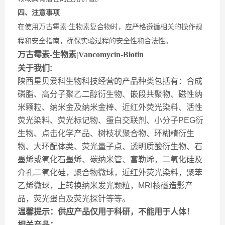
四、注意事项
在使用万古霉素
生物素复合物时，应严格遵循相关的操作规
-
程和安全指南，确保实验过程的安全性和合法性。
万古霉素-生物素|Vancomycin-Biotin
关于我们:
陕西星贝爱科生物科技经营的产品种类包括有：合成
磷脂、高分子聚乙二醇衍生物、嵌段共聚物、磁性纳
米颗粒、纳米金及纳米金棒、近红外荧光染料、活性
荧光染料、荧光标记物、蛋白交联剂、小分子PEG衍
生物、点击化学产品、树枝状聚合物、环糊精衍生
物、大环配体类、荧光量子点、透明质酸衍生物、石
墨烯或氧化石墨烯、碳纳米管、富勒烯，二氧化硅及
介孔二氧化硅，聚合物微球，近红外荧光染料，聚苯
乙烯微球，上转换纳米发光颗粒，MRI核磁造影产
品，荧光蛋白及荧光探针等等。
温馨提示：供应产品仅用于科研，不能用于人体！
相关产品：