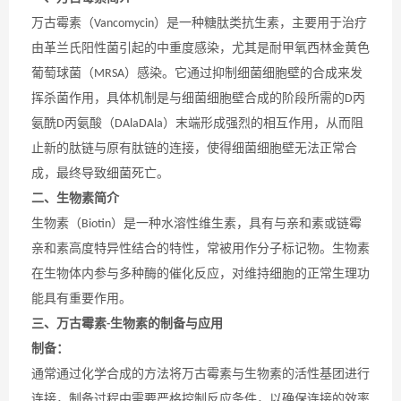
万古霉素（
）是一种糖肽类抗生素，主要用于治疗
Vancomycin
由革兰氏阳性菌引起的中重度感染，尤其是耐甲氧西林金黄色
葡萄球菌（
）感染。它通过抑制细菌细胞壁的合成来发
MRSA
挥杀菌作用，具体机制是与细菌细胞壁合成的阶段所需的
丙
D
氨酰
丙氨酸（
）末端形成强烈的相互作用，从而阻
D
DAlaDAla
止新的肽链与原有肽链的连接，使得细菌细胞壁无法正常合
成，最终导致细菌死亡。
二、生物素简介
生物素（
）是一种水溶性维生素，具有与亲和素或链霉
Biotin
亲和素高度特异性结合的特性，常被用作分子标记物。生物素
在生物体内参与多种酶的催化反应，对维持细胞的正常生理功
能具有重要作用。
三、万古霉素
生物素的制备与应用
-
制备：
通常通过化学合成的方法将万古霉素与生物素的活性基团进行
连接，制备过程中需要严格控制反应条件，以确保连接的效率