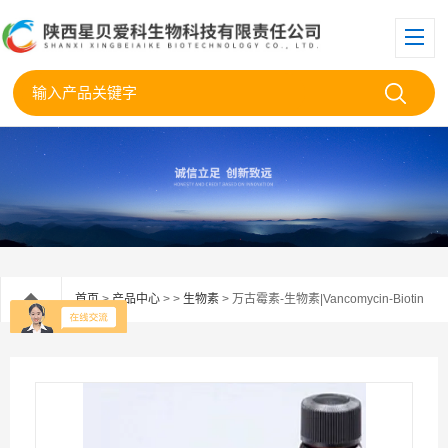
首页
>
产品中心
> >
生物素
> 万古霉素-生物素|Vancomycin-Biotin