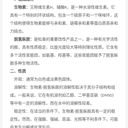
生物素：
又称维生素
、辅酶
，是一种水溶性维生素。它
H
R
具有一个特别的环状结构，包含一个硫原子和一个咪唑环，这
个结构使得生物素能够与亲和素、链霉亲和素等蛋白质高亲和
力结合。
脱氢枞胺：
是松香的重要改性产品之一，是一种有光学活性
的胺，具有性质稳定、比旋光度较大等特别理化性质。它含有
多个活性官能团，如氨基、羟基等，这些官能团赋予了脱氢枞
胺多种生物活性。
二、性质
外观：通常为白色或淡黄色固体。
溶解性：生物素
脱氢枞胺的溶解性取决于其分子结构和组
-
成。一般来说，它在有机溶剂如乙醇、二甲基亚砜（
）
DMSO
等中有一定的溶解性，而在水中的溶解性较差。
稳定性：在适当的条件下，生物素
脱氢枞胺具有一定的稳
-
定性。然而，在强酸、强碱、高温、光照等不利条件下，可能
会发生分解或化学反应。