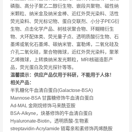
磷脂、高分子聚乙二醇衍生物、嵌段共聚物、磁性纳
米颗粒、纳米金及纳米金棒、近红外荧光染料、活性
荧光染料、荧光标记物、蛋白交联剂、小分子PEG衍
生物、点击化学产品、树枝状聚合物、环糊精衍生
物、大环配体类、荧光量子点、透明质酸衍生物、石
墨烯或氧化石墨烯、碳纳米管、富勒烯，二氧化硅及
介孔二氧化硅，聚合物微球，近红外荧光染料，聚苯
乙烯微球，上转换纳米发光颗粒，MRI核磁造影产
品，荧光蛋白及荧光探针等等。
温馨提示：供应产品仅用于科研，不能用于人体！
相关产品：
半乳糖化牛血清白蛋白(Galactose-BSA)
Mannose-BSA 甘露糖修饰牛血清白蛋白
Ad-MAL 金刚烷修饰马来酰亚胺
BSA-Alkyne，炔基修饰的牛血清白蛋白
Hyaluronate-Biotin，透明质酸-生物素
streptavidin-Acrylamide 链霉亲和素修饰丙烯酰胺