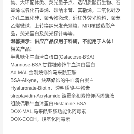
物、大环配体类、荧光量子点、透明质酸衍生物、石
墨烯或氧化石墨烯、碳纳米管、富勒烯，二氧化硅及
介孔二氧化硅，聚合物微球，近红外荧光染料，聚苯
乙烯微球，上转换纳米发光颗粒，MRI核磁造影产
品，荧光蛋白及荧光探针等等。
温馨提示：供应产品仅用于科研，不能用于人体！
相关产品：
半乳糖化牛血清白蛋白(Galactose-BSA)
Mannose-BSA 甘露糖修饰牛血清白蛋白
Ad-MAL 金刚烷修饰马来酰亚胺
BSA-Alkyne，炔基修饰的牛血清白蛋白
Hyaluronate-Biotin，透明质酸-生物素
streptavidin-Acrylamide 链霉亲和素修饰丙烯酰胺
组胺偶联牛血清蛋白Histamine-BSA
DOX-MAL,马来酰亚胺功能化阿霉素
DOX-COOH，羧基化阿霉素