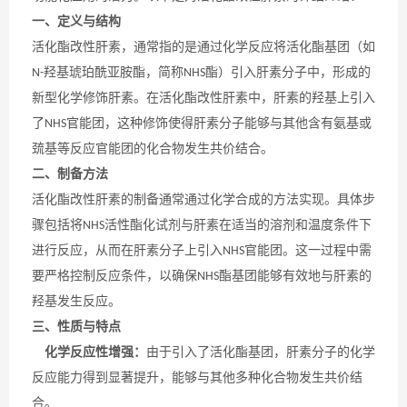
一、定义与结构
活化酯改性肝素，通常指的是通过化学反应将活化酯基团（如
羟基琥珀酰亚胺酯，简称
酯）引入肝素分子中，形成的
N-
NHS
新型化学修饰肝素。在活化酯改性肝素中，肝素的羟基上引入
了
官能团，这种修饰使得肝素分子能够与其他含有氨基或
NHS
巯基等反应官能团的化合物发生共价结合。
二、制备方法
活化酯改性肝素的制备通常通过化学合成的方法实现。具体步
骤包括将
活性酯化试剂与肝素在适当的溶剂和温度条件下
NHS
进行反应，从而在肝素分子上引入
官能团。这一过程中需
NHS
要严格控制反应条件，以确保
酯基团能够有效地与肝素的
NHS
羟基发生反应。
三、性质与特点
化学反应性增强：
由于引入了活化酯基团，肝素分子的化学
反应能力得到显著提升，能够与其他多种化合物发生共价结
合。