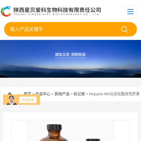
首页
>
产品中心
>
其他产品
>
标记类
> Heparin-NHS|活化酯改性肝素