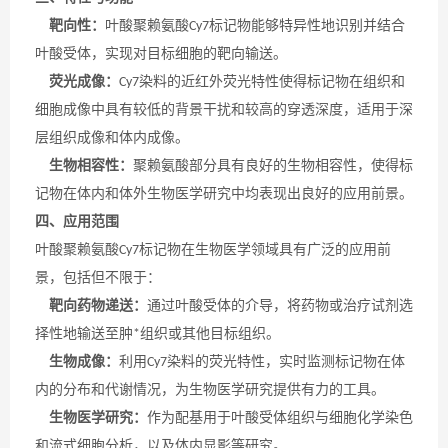
靶向性：
叶酸聚赖氨酸
标记物能够特异性地识别并结合
Cy7
叶酸受体，实现对目标细胞的靶向输送。
荧光成像：
染料的近红外荧光特性使得标记物在组织和
Cy7
细胞成像中具有较低的背景干扰和较高的穿透深度，适用于深
层组织成像和体内成像。
生物相容性：
聚赖氨酸部分具有良好的生物相容性，使得标
记物在体内和体外生物医学研究中均表现出良好的应用前景。
四、应用范围
叶酸聚赖氨酸
标记物在生物医学领域具有广泛的应用前
Cy7
景，包括但不限于：
靶向药物递送：
通过叶酸受体的介导，将药物或治疗试剂选
择性地输送至肿
组织或其他目标组织。
*
生物成像：
利用
染料的荧光特性，实时监测标记物在体
Cy7
内的分布和代谢情况，为生物医学研究提供有力的工具。
生物医学研究：
作为配基用于叶酸受体组织与细胞化学染色
和流式细胞分析，以及体内显影等研究。