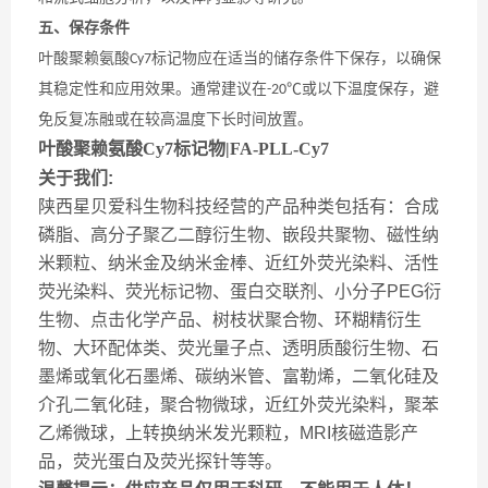
五、保存条件
叶酸聚赖氨酸
标记物应在适当的储存条件下保存，以确保
Cy7
其稳定性和应用效果。通常建议在
或以下温度保存，避
-20℃
免反复冻融或在较高温度下长时间放置。
叶酸聚赖氨酸Cy7标记物|FA-PLL-Cy7
关于我们:
陕西星贝爱科生物科技经营的产品种类包括有：合成
磷脂、高分子聚乙二醇衍生物、嵌段共聚物、磁性纳
米颗粒、纳米金及纳米金棒、近红外荧光染料、活性
荧光染料、荧光标记物、蛋白交联剂、小分子PEG衍
生物、点击化学产品、树枝状聚合物、环糊精衍生
物、大环配体类、荧光量子点、透明质酸衍生物、石
墨烯或氧化石墨烯、碳纳米管、富勒烯，二氧化硅及
介孔二氧化硅，聚合物微球，近红外荧光染料，聚苯
乙烯微球，上转换纳米发光颗粒，MRI核磁造影产
品，荧光蛋白及荧光探针等等。