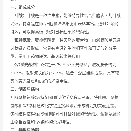
一、组成成分
叶酸：
叶酸是一种维生素，能够特异性结合细胞表面的叶酸
受体，特别是在肿
细胞和增殖细胞中表达丰富。通过叶酸的
*
引入，可以提高标记物对目标细胞的靶向性。
聚赖氨酸：
聚赖氨酸是一种天然的聚合物，由赖氨酸单元通
过肽键连接形成。它具有良好的生物相容性和可调节的分子
量，常用于药物递送、基因转染等应用。
荧光染料：
是一种近红外荧光染料，激发波长约为
Cy7
Cy7
，发射波长约为
，适合于深层组织成像，具有较
750nm
775nm
高的荧光强度和良好的光稳定性。
二、制备与结构
叶酸聚赖氨酸
标记物通过化学交联法制备，将叶酸、聚赖
Cy7
氨酸和
染料通过化学键连接起来，形成稳定的共轭连接。
Cy7
这种结构使得标记物能够同时具备叶酸的靶向性、聚赖氨酸的
生物相容性和
染料的荧光特性。
Cy7
三、特性与功能