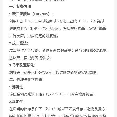
一、制备方法
碳二亚胺法（
）：
1.
EDC/NHS
利用
乙基
二甲基氨丙基
碳化二亚胺（
）和
羟基
1-
-3-(3-
)-
EDC
N-
琥珀酰亚胺（
）作为活化剂，将烟酸的羧基与
的氨基
NHS
OVA
进行反应，形成稳定的酰胺键。
戊二醛法：
2.
戊二醛作为连接剂，通过其两端的醛基分别与烟酸和
的氨
OVA
基反应，实现两者的偶联。
马来酰亚胺法：
3.
烟酸先与巯基化的
反应，通过形成硫醚键实现偶联。
OVA
二、物理与化学性质
溶解性：
1.
该偶联物通常溶于
（
）中，且蛋白浓度较高。
PBS
pH7.4
稳定性：
2.
在适当的储存条件下（如
或以下温度保存，避免反复冻
-20℃
融和长时间置于
以上环境），该偶联物能够保持较好的稳
4℃