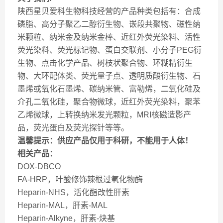
陕西星贝爱科生物科技经营的产品种类包括有：合成
磷脂、高分子聚乙二醇衍生物、嵌段共聚物、磁性纳
米颗粒、纳米金及纳米金棒、近红外荧光染料、活性
荧光染料、荧光标记物、蛋白交联剂、小分子PEG衍
生物、点击化学产品、树枝状聚合物、环糊精衍生
物、大环配体类、荧光量子点、透明质酸衍生物、石
墨烯或氧化石墨烯、碳纳米管、富勒烯，二氧化硅及
介孔二氧化硅，聚合物微球，近红外荧光染料，聚苯
乙烯微球，上转换纳米发光颗粒，MRI核磁造影产
品，荧光蛋白及荧光探针等等。
温馨提示：供应产品仅用于科研，不能用于人体！
相关产品：
DOX-DBCO
FA-HRP，叶酸修饰辣根过氧化物酶
Heparin-NHS，活化酯改性肝素
Heparin-MAL，肝素-MAL
Heparin-Alkyne，肝素-炔基