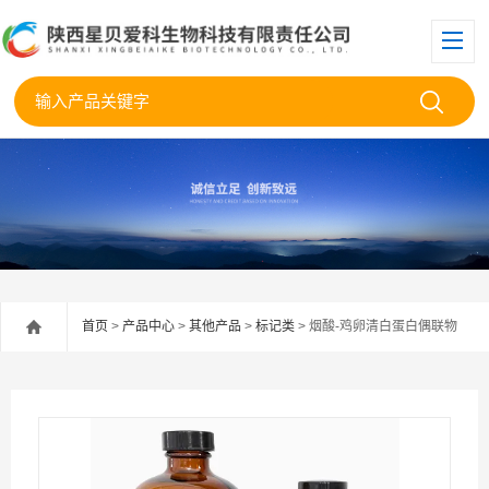
首页
>
产品中心
>
其他产品
>
标记类
> 烟酸-鸡卵清白蛋白偶联物