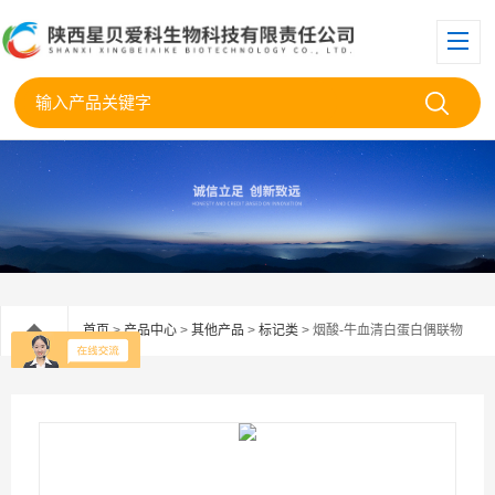
首页
>
产品中心
>
其他产品
>
标记类
> 烟酸-牛血清白蛋白偶联物