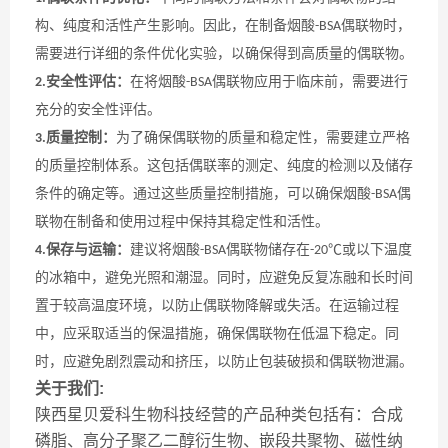
构、纯度和活性产生影响。因此，在制备烟酸
偶联物时，
-BSA
需要进行详细的条件优化实验，以确保得到高质量的偶联物。
安全性评估：
在将烟酸
偶联物应用于临床前，需要进行
2.
-BSA
充分的安全性评估。
质量控制：
为了确保偶联物的质量和稳定性，需要建立严格
3.
的质量控制体系。这包括偶联率的测定、纯度的检测以及储存
条件的确定等。通过这些质量控制措施，可以确保烟酸
偶
-BSA
联物在制备和使用过程中保持其稳定性和活性。
保存与运输：
建议将烟酸
偶联物储存在
或以下温度
4.
-BSA
-20℃
的冰箱中，避免光照和潮湿。同时，应避免反复冻融和长时间
置于较高温度环境，以防止偶联物降解或失活。在运输过程
中，应采取适当的保温措施，确保偶联物在低温下稳定。同
时，应避免剧烈震动和挤压，以防止包装破损和偶联物泄漏。
关于我们:
陕西星贝爱科生物科技经营的产品种类包括有：合成
磷脂、高分子聚乙二醇衍生物、嵌段共聚物、磁性纳