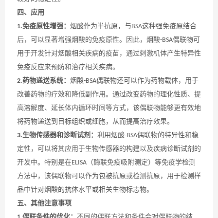
四、应用
免疫原性增强：
烟酸作为半抗原，与
这种强免疫原结合
1.
BSA
后，可以显著增强烟酸的免疫原性。因此，烟酸
偶联物可
-BSA
用于开发针对烟酸相关疾病的疫苗，通过刺激机体产生特异性
免疫反应来预防和治疗相关疾病。
药物递送系统：
烟酸
偶联物还可以作为药物载体，用于
2.
-BSA
改善药物的疗效和降低副作用。通过改变药物的理化性质、提
高溶解度、延长体内循环时间等方式，该偶联物能够更有效地
将药物递送到目标组织或细胞，从而提高治疗效果。
生物传感器和诊断试剂：
利用烟酸
偶联物的特异性和稳
3.
-BSA
定性，可以将其应用于生物传感器的构建以及疾病诊断试剂的
开发中。特别是在
（酶联免疫吸附测定）等免疫学检测
ELISA
方法中，该偶联物可以作为包被抗原或检测抗原，用于检测样
品中针对烟酸的抗体水平或相关生物标志物。
五、其他注意事项
偶联条件的优化：
不同的偶联方法和条件会对偶联物的结
1.