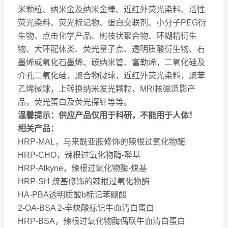
米颗粒、纳米金及纳米金棒、近红外荧光染料、活性
荧光染料、荧光标记物、蛋白交联剂、小分子PEG衍
生物、点击化学产品、树枝状聚合物、环糊精衍生
物、大环配体类、荧光量子点、透明质酸衍生物、石
墨烯或氧化石墨烯、碳纳米管、富勒烯，二氧化硅及
介孔二氧化硅，聚合物微球，近红外荧光染料，聚苯
乙烯微球，上转换纳米发光颗粒，MRI核磁造影产
品，荧光蛋白及荧光探针等等。
温馨提示：供应产品仅用于科研，不能用于人体！
相关产品：
HRP-MAL，马来酰亚胺修饰的辣根过氧化物酶
HRP-CHO，辣根过氧化物酶-醛基
HRP-Alkyne，辣根过氧化物酶-炔基
HRP-SH 巯基修饰的辣根过氧化物酶
HA-PBA透明质酸b标记苯硼酸
2-OA-BSA 2-辛炔酸标记牛血清白蛋白
HRP-BSA，辣根过氧化物酶偶联牛血清白蛋白