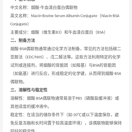
中文名称：烟酸
牛血清白蛋白偶联物
-
英文名称：
（
Niacin-Bovine Serum Albumin Conjugate
Niacin-BSA
）
Conjugate
主要成分：烟酸（维生素
）和牛血清白蛋白（
）
B3
BSA
二、制备方法
烟酸
偶联物通常通过化学方法制备，常见的方法包括碳二
-BSA
亚胺法（
）、戊二醛法等。这些方法利用特定的化学
EDC/NHS
试剂或连接剂，将烟酸的官能团（如羧基）与
的官能团
BSA
（如氨基）进行反应，形成稳定的化学键，从而得到烟酸
-BSA
偶联物。
三、溶解性与稳定性
溶解性：烟酸
偶联物通常易溶于
（磷酸盐缓冲液）或
-BSA
PBS
其他适宜的缓冲液中。
稳定性：在适当的储存条件下（如
或以下温度保存，避
-20℃
免反复冻融和长时间置于较高温度环境），该偶联物能够保持
较好的稳定性。