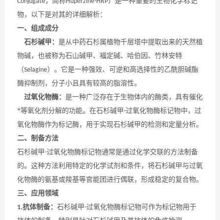
，简称
）是一种重要的生物化学标记
Conjugate
Huperzine-HRP
物，以下是对其的详细解析：
一、组成成分
石杉碱甲：
是从中药石杉属植物千层塔中提取出来的天然植
物碱，也被称为石山碱甲、福定碱、哈伯因、竹林安特
（
）。它是一种强效、可逆和高选择性的乙酰胆碱酯
Selagine
酶抑制剂，分子小且具有较高的脂溶性。
过氧化物酶：
是一种广泛存在于生物体内的酶类，具有催化
*等氧化剂分解的功能。在石杉碱甲
过氧化物酶标记物中，过
-
氧化物酶作为标记酶，用于实现石杉碱甲的检测和定量分析。
二、制备方法
石杉碱甲
过氧化物酶标记物通常是通过化学交联的方法制备
-
的。这种方法利用特定的化学试剂和条件，将石杉碱甲与过氧
化物酶的氨基或羧基等官能团进行偶联，形成稳定的复合物。
三、应用领域
抗体制备：
石杉碱甲
过氧化物酶标记物可作为标记物用于
1.
-