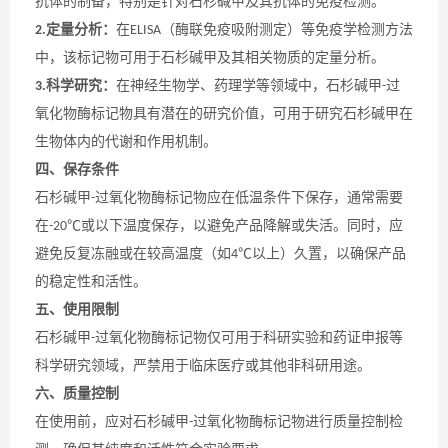
抗体的制备，特别是针对石杉碱甲及其抗体的免疫检测。
定量分析：
在
（酶联免疫吸附测定）等免疫学检测方法
2.
ELISA
中，该标记物可用于石杉碱甲及其相关物质的定量分析。
科学研究：
在神经生物学、药理学等领域中，石杉碱甲
过
3.
-
氧化物酶标记物具有潜在的研究价值，可用于研究石杉碱甲在
生物体内的代谢和作用机制。
四、保存条件
石杉碱甲
过氧化物酶标记物应在低温条件下保存，通常需要
-
在
或以下温度保存，以避免产品降解或失活。同时，应
-20℃
避免反复冻融或在较高温度（如
以上）久置，以确保产品
4℃
的稳定性和活性。
五、使用限制
石杉碱甲
过氧化物酶标记物仅可用于科研实验和药证申报等
-
科学研究领域，严禁用于临床医疗或其他非科研用途。
六、质量控制
在使用前，应对石杉碱甲
过氧化物酶标记物进行质量控制检
-