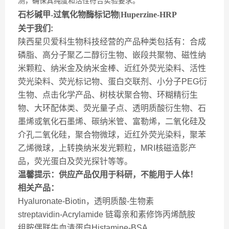
测，确保其纯度和活性符合实验要求。
石杉碱甲-过氧化物酶标记物|Huperzine-HRP
关于我们:
陕西星贝爱科生物科技经营的产品种类包括有：合成
磷脂、高分子聚乙二醇衍生物、嵌段共聚物、磁性纳
米颗粒、纳米金及纳米金棒、近红外荧光染料、活性
荧光染料、荧光标记物、蛋白交联剂、小分子PEG衍
生物、点击化学产品、树枝状聚合物、环糊精衍生
物、大环配体类、荧光量子点、透明质酸衍生物、石
墨烯或氧化石墨烯、碳纳米管、富勒烯，二氧化硅及
介孔二氧化硅，聚合物微球，近红外荧光染料，聚苯
乙烯微球，上转换纳米发光颗粒，MRI核磁造影产
品，荧光蛋白及荧光探针等等。
温馨提示：供应产品仅用于科研，不能用于人体！
相关产品：
Hyaluronate-Biotin，透明质酸-生物素
streptavidin-Acrylamide 链霉亲和素修饰丙烯酰胺
组胺偶联牛血清蛋白Histamine-BSA