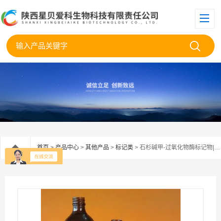
首页
>
产品中心
>
其他产品
>
标记类
> 石杉碱甲-过氧化物酶标记物|Huperzine-HRP