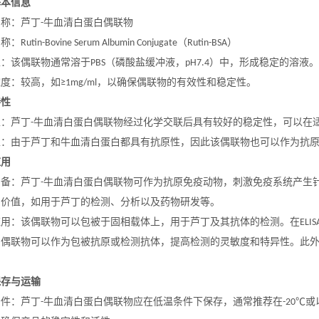
基本信息
名称：芦丁
牛血清白蛋白偶联物
-
名称：
（
）
Rutin-Bovine Serum Albumin Conjugate
Rutin-BSA
性：该偶联物通常溶于
（磷酸盐缓冲液，
）中，形成稳定的溶液。
PBS
pH7.4
浓度：较高，如
，以确保偶联物的有效性和稳定性。
≥1mg/ml
特性
性：芦丁
牛血清白蛋白偶联物经过化学交联后具有较好的稳定性，可以在
-
性：由于芦丁和牛血清白蛋白都具有抗原性，因此该偶联物也可以作为抗
应用
制备：芦丁
牛血清白蛋白偶联物可作为抗原免疫动物，刺激免疫系统产生
-
用价值，如用于芦丁的检测、分析以及药物研发等。
应用：该偶联物可以包被于固相载体上，用于芦丁及其抗体的检测。在
ELIS
白偶联物可以作为包被抗原或检测抗体，提高检测的灵敏度和特异性。此
保存与运输
条件：芦丁
牛血清白蛋白偶联物应在低温条件下保存，通常推荐在
或
-
-20℃