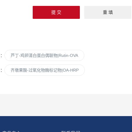
篇：
芦丁-鸡卵清白蛋白偶联物|Rutin-OVA
篇：
齐墩果酸-过氧化物酶标记物|OA-HRP