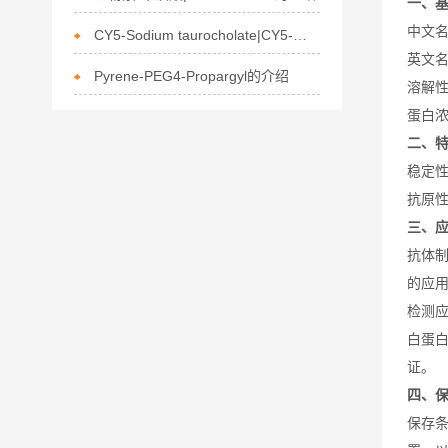
一、
中文
CY5-Sodium taurocholate|CY5-牛磺胆酸钠的描述
英文
Pyrene-PEG4-Propargyl的介绍
溶解
蛋白
二、
稳定
抗原
三、
抗体
的应
检测
白蛋
证。
四、
保存