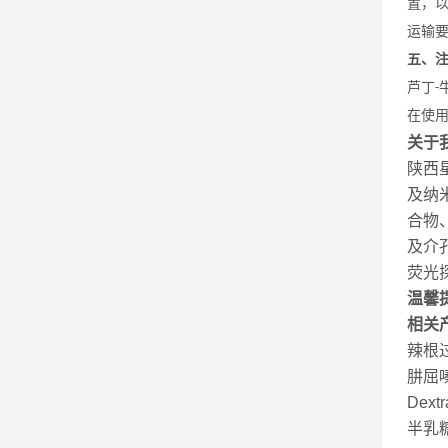
置，
运输
五、
芦丁
-
在使
关于
陕西
及纳
合物
及介
荧光
温馨
相关
辣根过
肼屈嗪-
Dex
半乳糖