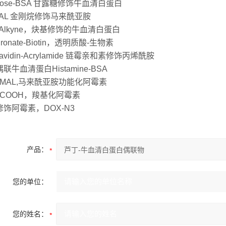
nose-BSA 甘露糖修饰牛血清白蛋白
MAL 金刚烷修饰马来酰亚胺
-Alkyne，炔基修饰的牛血清白蛋白
uronate-Biotin，透明质酸-生物素
ptavidin-Acrylamide 链霉亲和素修饰丙烯酰胺
联牛血清蛋白Histamine-BSA
-MAL,马来酰亚胺功能化阿霉素
-COOH，羧基化阿霉素
饰阿霉素，DOX-N3
产品：
您的单位：
您的姓名：