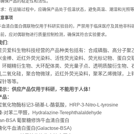
以确保产品的稳定性和活性。
要求：在运输过程中，应确保产品处于低温状态，避免高温、潮湿和光照
注意事项
牛血清白蛋白偶联物仅用于科研实验目的，严禁用于临床医疗及其他非科
用前，应对偶联物进行质量控制检测，确保其符合实验要求。
我们:
星贝爱科生物科技经营的产品种类包括有：合成磷脂、高分子聚
米金棒、近红外荧光染料、活性荧光染料、荧光标记物、蛋白交联
、环糊精衍生物、大环配体类、荧光量子点、透明质酸衍生物、
孔二氧化硅，聚合物微球，近红外荧光染料，聚苯乙烯微球，上转
探针等等。
提示：供应产品仅用于科研，不能用于人体！
产品：
氧化物酶标记3-硝基-L-酪氨酸，HRP-3-Nitro-L-tyrosine
对苯二甲醛，Hydralazine-Terephthalaldehyde
tran-BSA 葡聚糖修饰牛血清白蛋白
化牛血清白蛋白(Galactose-BSA)