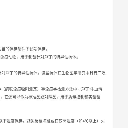
适当的保存条件下长期保存。
原免疫动物，用于制备针对芦丁的特异性抗体。
针对芦丁的特异性抗体。这些抗体在生物医学研究中具有广泛
（酶联免疫吸附测定）等免疫学检测方法中，芦丁
牛血清
A
-
外，它还可以作为标准品或对照品，用于质量控制和实验验
以下温度保存。避免反复冻融或在较高温度（如
以上）久
4℃