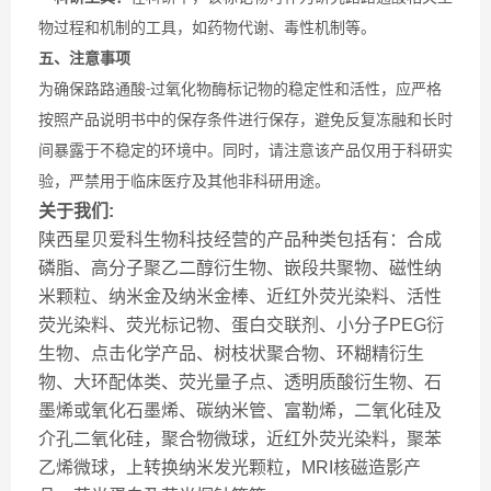
物过程和机制的工具，如药物代谢、毒性机制等。
五、注意事项
为确保路路通酸
过氧化物酶标记物的稳定性和活性，应严格
-
按照产品说明书中的保存条件进行保存，避免反复冻融和长时
间暴露于不稳定的环境中。同时，请注意该产品仅用于科研实
验，严禁用于临床医疗及其他非科研用途。
关于我们:
陕西星贝爱科生物科技经营的产品种类包括有：合成
磷脂、高分子聚乙二醇衍生物、嵌段共聚物、磁性纳
米颗粒、纳米金及纳米金棒、近红外荧光染料、活性
荧光染料、荧光标记物、蛋白交联剂、小分子PEG衍
生物、点击化学产品、树枝状聚合物、环糊精衍生
物、大环配体类、荧光量子点、透明质酸衍生物、石
墨烯或氧化石墨烯、碳纳米管、富勒烯，二氧化硅及
介孔二氧化硅，聚合物微球，近红外荧光染料，聚苯
乙烯微球，上转换纳米发光颗粒，MRI核磁造影产