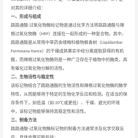
对其的详细介绍：
一、形成与组成
路路通酸
过氧化物酶标记物是通过化学方法将路路通酸与辣
-
根过氧化物酶（
）连接在一起形成的一种复合物。其中，
HRP
路路通酸是从常用中草药金缕梅科植物枫香树（
Liquidambar
）的干燥成熟果实中经分离提取获得的有机
Formosana Hance
酸，而辣根过氧化物酶则是一种广泛存在于植物中的酶类，具
有催化过氧化物分解的活性。
二、生物活性与稳定性
该标记物结合了路路通酸的生物活性和辣根过氧化物酶的酶学
特性，从而能够用于特定的生物化学反应和检测。在适当的保
存条件下，如低温（如
或更低）、干燥、避光的环境
-20℃
中，该标记物能够保持其稳定性和活性。
三、制备方法
路路通酸
过氧化物酶标记物的制备方法通常涉及化学交联反
-
应，具体步骤可能包括：