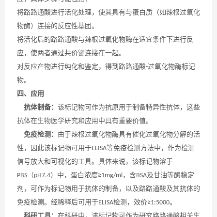
将路路通酸进行活化处理，使其具有与蛋白质（如辣根过氧化
物酶）连接的反应性基团。
将活化后的路路通酸与辣根过氧化物酶在适宜条件下进行反
应，使两者通过共价键连接在一起。
对反应产物进行纯化和鉴定，得到路路通酸
过氧化物酶标记
-
物。
四、应用
抗体制备：
该标记物可作为抗原用于制备特异性抗体，这些
抗体在生物医学研究和应用中具有重要价值。
免疫检测：
由于辣根过氧化物酶具有催化过氧化物分解的活
性，因此该标记物可用于
等免疫检测方法中，作为检测
ELISA
信号放大和可视化的工具。具体来说，该标记物溶于
（
）中，蛋白浓度
，含
及甘油等酶稳定
PBS
pH7.4
≥1mg/ml
BSA
剂，可作为标记物用于抗体的制备，以及路路通酸及其抗体的
免疫检测。经稀释后可用于
检测，效价
。
ELISA
≥1:5000
科研工具：
在科研中，该标记物可作为研究路路通酸相关生