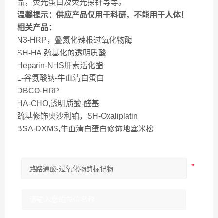
品，荧光蛋白及荧光探针等等。
温馨提示：供应产品仅用于科研，不能用于人体！
相关产品：
N3-HRP，叠氮化辣根过氧化物酶
SH-HA,巯基化的透明质酸
Heparin-NHS肝素活化酯
L-谷氨酸钠-牛血清白蛋白
DBCO-HRP
HA-CHO,透明质酸-醛基
巯基修饰奥沙利铂，SH-Oxaliplatin
BSA-DXMS,牛血清白蛋白修饰地塞米松