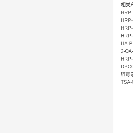
相关
HR
HRP
HRP
HRP
HA-
2-O
HR
DBCO
链霉亲
TSA