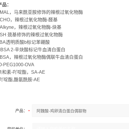
产品：
P-MAL，马来酰亚胺修饰的辣根过氧化物酶
-CHO，辣根过氧化物酶-醛基
-Alkyne，辣根过氧化物酶-炔基
-SH 巯基修饰的辣根过氧化物酶
PBA透明质酸b标记苯硼酸
A-BSA 2-辛炔酸标记牛血清白蛋白
P-BSA，辣根过氧化物酶偶联牛血清白蛋白
-PEG1000-OVA
和素-吖啶酯，SA-AE
-吖啶酯,酪氨酰胺-AE
产品：