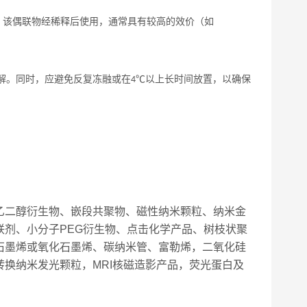
，该偶联物经稀释后使用，通常具有较高的效价（如
解。同时，应避免反复冻融或在
以上长时间放置，以确保
4℃
乙二醇衍生物、嵌段共聚物、磁性纳米颗粒、纳米金
剂、小分子PEG衍生物、点击化学产品、树枝状聚
石墨烯或氧化石墨烯、碳纳米管、富勒烯，二氧化硅
换纳米发光颗粒，MRI核磁造影产品，荧光蛋白及