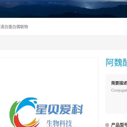
卵清白蛋白偶联物
阿魏
简要描
Conju
产品型