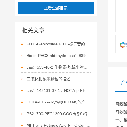
查看全部目录
相关文章
FITC-Geniposide|FITC-栀子苷的描述
Biotin-PEG3-aldehyde |cas：889443-90-7|生物素-三聚乙二醇-苯甲醛的介绍
cas：533-48-2|生物素-脱硫生物素|Dethiobiotin的描述
二硫化钼纳米颗粒的描述
产
cas：142131-37-1，NOTA-p-NH2-Bn的特点
DOTA-CH2-Alkynyl(HCl salt)的产品描述
阿魏
阿魏
PS21700-PEG1200-COOH的介绍
一、
All-Trans Retinoic Acid-FITC Conjugate，维甲酸-荧光素标记物的描述