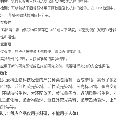
体制备：
该偶联物可以作为抗原免疫动物用于抗体的制备。
疫检测：
可以包被于固相载体用于阿魏酸及其抗体的检测。在
检测中
ELISA
），能够灵敏地检测目标分子。
0
保存条件
酸
鸡卵清白蛋白偶联物应保存在
或以下温度，以避免蛋白质变性或降
-
-20℃
定性和活性。
注意事项
用过程中，应严格按照说明书操作，避免误用或滥用。
意实验条件的控制，以获得准确的实验结果。
其应用于新的研究领域或临床前研究之前，需要进行充分的安全性评估。
我们:
星贝爱科生物科技经营的产品种类包括有：合成磷脂、高分子聚
米金棒、近红外荧光染料、活性荧光染料、荧光标记物、蛋白交联
、环糊精衍生物、大环配体类、荧光量子点、透明质酸衍生物、
孔二氧化硅，聚合物微球，近红外荧光染料，聚苯乙烯微球，上转
探针等等。
提示：供应产品仅用于科研，不能用于人体！