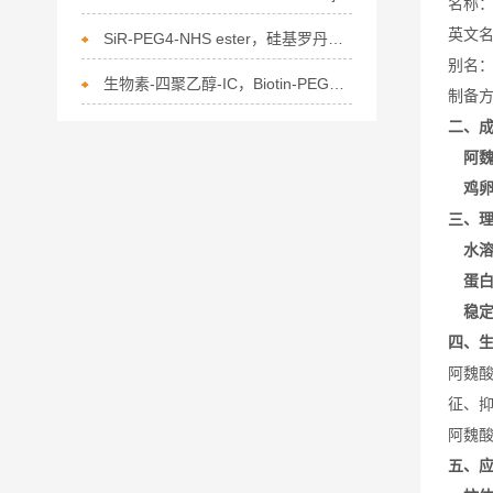
名称
英文
SiR-PEG4-NHS ester，硅基罗丹明-四聚乙二醇-琥珀酰亚胺酯的介绍
别名
生物素-四聚乙醇-IC，Biotin-PEG8-IC的描述
制备
二、
阿
鸡
三、
水
蛋
稳
四、
阿魏
征、
阿魏
五、