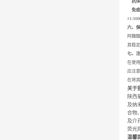
抗
免
≥1:500
六、
阿魏
其稳
七、
在使
应注
在将
关于
陕西
及纳
合物
及介
荧光
温馨