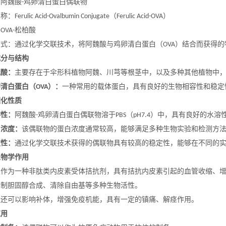
：阿魏酸
鸡卵清白蛋白偶联物
-
名称：
（
）
Ferulic Acid-Ovalbumin Conjugate
Ferulic Acid-OVA
：
松柏酸
OVA-
方式：通过化学交联技术，将阿魏酸与鸡卵清白蛋白（
）结合而获得的
OVA
成分与结构
魏酸：
主要存在于伞形科植物阿魏、川芎等根茎中，以及多种其他植物中
卵清白蛋白（
）：
一种常用的载体蛋白，具有良好的生物相容性和稳定
OVA
理化性质
溶性：
阿魏酸
鸡卵清白蛋白偶联物溶于
（
）中，具有良好的水溶
-
PBS
pH7.4
白浓度：
该偶联物的蛋白浓度通常较高，能够满足多种生物实验和检测方
定性：
通过化学交联技术获得的偶联物具有较高的稳定性，能够在不同的
生物学作用
酸作为一种非肽类内皮素受体拮抗剂，具有拮抗内皮素引起的血管收缩、
抑制胆固醇合成、清除自由基等多种生物活性。
酸还可以影响补体，增强免疫机能，具有一定的镇痛、解痉作用。
应用