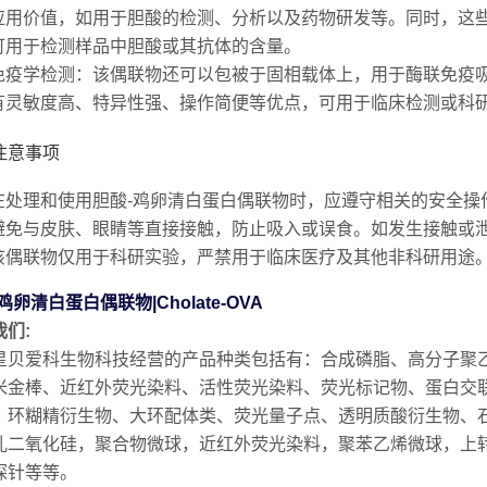
应用价值，如用于胆酸的检测、分析以及药物研发等。同时，这
可用于检测样品中胆酸或其抗体的含量。
免疫学检测
：该偶联物还可以包被于固相载体上，用于酶联免疫吸
有灵敏度高、特异性强、操作简便等优点，可用于临床检测或科
注意事项
在处理和使用胆酸-鸡卵清白蛋白偶联物时，应遵守相关的安全操
避免与皮肤、眼睛等直接接触，防止吸入或误食。如发生接触或
该偶联物仅用于科研实验，严禁用于临床医疗及其他非科研用途
鸡卵清白蛋白偶联物|Cholate-OVA
我们:
星贝爱科生物科技经营的产品种类包括有：合成磷脂、高分子聚
米金棒、近红外荧光染料、活性荧光染料、荧光标记物、蛋白交联
、环糊精衍生物、大环配体类、荧光量子点、透明质酸衍生物、
孔二氧化硅，聚合物微球，近红外荧光染料，聚苯乙烯微球，上转
探针等等。