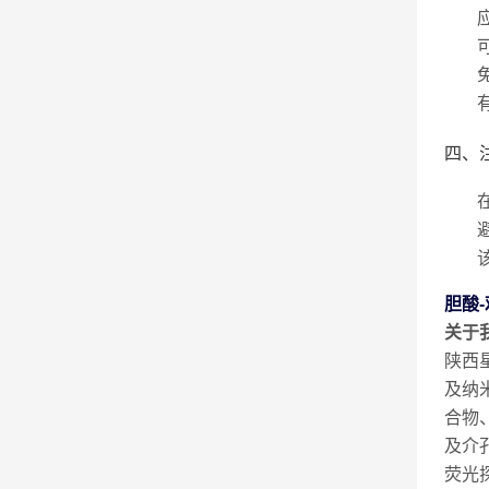
四、
胆酸-
关于
陕西
及纳
合物
及介
荧光