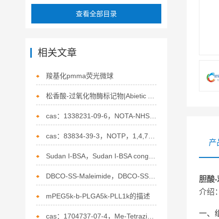
查看全部目录
相关文章
羧基化pmma荧光微球
松香酸-过氧化物酶标记物|Abietic Acid-Peroxidase Conjugate的特点
cas：1338231-09-6，NOTA-NHS ester，NOTA-琥珀酰亚胺酯的介绍
cas：83834-39-3，NOTP，1,4,7-三氮杂环壬烷-1,4,7-三(亚甲基膦酸)的介绍
产
Sudan I-BSA，Sudan I-BSA congjugate的介绍
DBCO-SS-Maleimide，DBCO-SS-Mal，二苯并环辛炔-二硫键-马来酰亚胺介绍
胆酸-
介绍
mPEG5k-b-PLGA5k-PLL1k的描述
一、
cas：1704737-07-4，Me-Tetrazine-PEG4-O-amine的概述