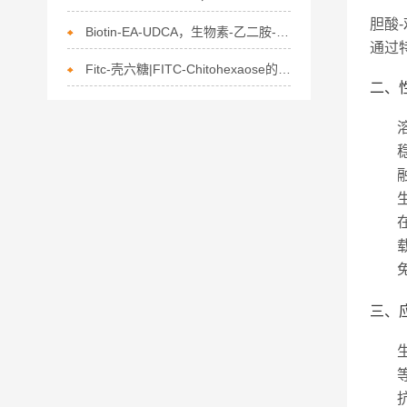
胆酸-
Biotin-EA-UDCA，生物素-乙二胺-熊去氧胆酸的描述
通过
Fitc-壳六糖|FITC-Chitohexaose的描述
二、
三、