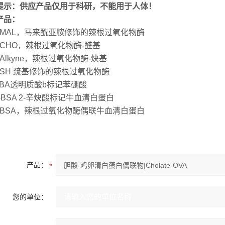
提示：供应产品仅用于科研，不能用于人体！
产品：
P-MAL，马来酰亚胺修饰的辣根过氧化物酶
-CHO，辣根过氧化物酶-醛基
-Alkyne，辣根过氧化物酶-炔基
P-SH 巯基修饰的辣根过氧化物酶
PBA透明质酸b标记苯硼酸
A-BSA 2-辛炔酸标记牛血清白蛋白
P-BSA，辣根过氧化物酶偶联牛血清白蛋白
产品：
您的单位：