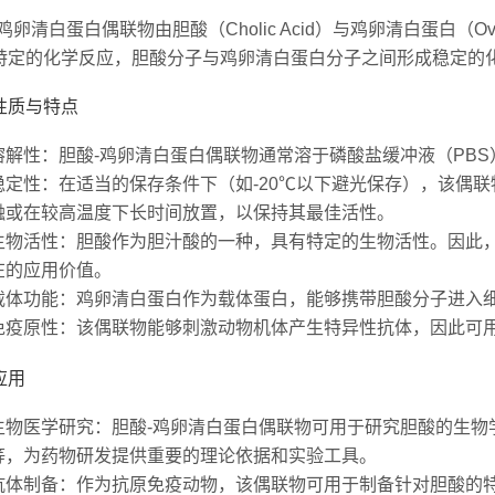
鸡卵清白蛋白偶联物由胆酸（Cholic Acid）与鸡卵清白蛋白（O
特定的化学反应，胆酸分子与鸡卵清白蛋白分子之间形成稳定的
性质与特点
溶解性
：胆酸-鸡卵清白蛋白偶联物通常溶于磷酸盐缓冲液（PB
稳定性
：在适当的保存条件下（如-20℃以下避光保存），该偶
融或在较高温度下长时间放置，以保持其最佳活性。
生物活性
：胆酸作为胆汁酸的一种，具有特定的生物活性。因此，
在的应用价值。
载体功能
：鸡卵清白蛋白作为载体蛋白，能够携带胆酸分子进入
免疫原性
：该偶联物能够刺激动物机体产生特异性抗体，因此可
应用
生物医学研究
：胆酸-鸡卵清白蛋白偶联物可用于研究胆酸的生物
等，为药物研发提供重要的理论依据和实验工具。
抗体制备
：作为抗原免疫动物，该偶联物可用于制备针对胆酸的