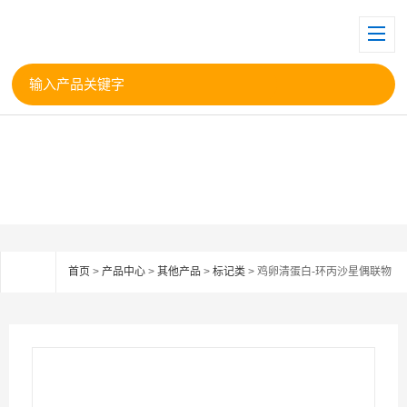
首页
>
产品中心
>
其他产品
>
标记类
> 鸡卵清蛋白-环丙沙星偶联物