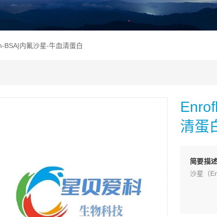
acin-BSA|内氟沙星-牛血清蛋白
Enro
清蛋
简要描
沙星（En