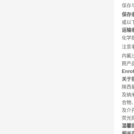
保存
保存
或以
运输
化学
注意
内氟
照产
Enr
关于
陕西
及纳
合物
及介
荧光
温馨
相关