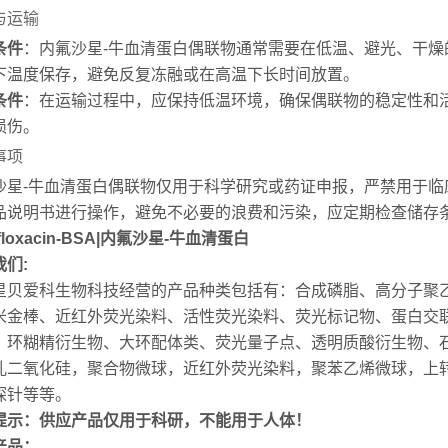
与运输
条件
：内氟沙星-牛血清蛋白偶联物通常需要在低温、避光、干燥
下温度保存，避免反复冻融或在高温下长时间放置。
条件
：在运输过程中，应保持低温环境，确保偶联物的稳定性和
损伤。
事项
沙星-牛血清蛋白偶联物仅用于科学研究或药证申报，严禁用于
品说明书进行操作，避免不必要的浪费和污染，应定期检查储存
ofloxacin-BSA|内氟沙星-牛血清蛋白
我们:
星贝爱科生物科技经营的产品种类包括有：合成磷脂、高分子聚
米金棒、近红外荧光染料、活性荧光染料、荧光标记物、蛋白交联
、环糊精衍生物、大环配体类、荧光量子点、透明质酸衍生物、
孔二氧化硅，聚合物微球，近红外荧光染料，聚苯乙烯微球，上转
探针等等。
提示：供应产品仅用于科研，不能用于人体！
产品：