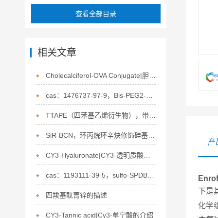
查看全部目录
相关文章
Cholecalciferol-OVA Conjugate|胆钙化醇-鸡卵清白蛋白偶联物的介绍
cas：1476737-97-9，Bis-PEG2-endo-BCN的介绍
TTAPE（四苯基乙烯衍生物），带正电荷的介绍
SiR-BCN，环丙烷环辛炔修饰硅基罗丹明的应用
产
CY3-Hyaluronate|CY3-透明质酸的描述
cas：1193111-39-5，sulfo-SPDB，磺酸基-SPDB的介绍
Enr
下是
四羧基酞菁锌的描述
化学
CY3-Tannic acid|Cy3-单宁酸的介绍