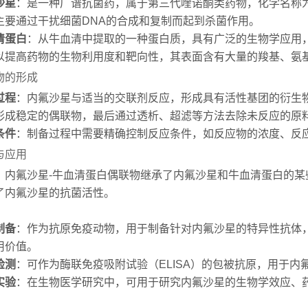
沙星
：是一种广谱抗菌药，属于第三代喹诺酮类药物，化学名称为1-乙基-6-
主要通过干扰细菌DNA的合成和复制而起到杀菌作用。
清蛋白
：从牛血清中提取的一种蛋白质，具有广泛的生物学应用
以提高药物的生物利用度和靶向性，其表面含有大量的羧基、氨
物的形成
过程
：内氟沙星与适当的交联剂反应，形成具有活性基团的衍生
形成稳定的偶联物，最后通过透析、超滤等方法去除未反应的原
条件
：制备过程中需要精确控制反应条件，如反应物的浓度、反
与应用
：内氟沙星-牛血清蛋白偶联物继承了内氟沙星和牛血清蛋白的
了内氟沙星的抗菌活性。
：
制备
：作为抗原免疫动物，用于制备针对内氟沙星的特异性抗体
用价值。
检测
：可作为酶联免疫吸附试验（ELISA）的包被抗原，用于
实验
：在生物医学研究中，可用于研究内氟沙星的生物学效应、
。