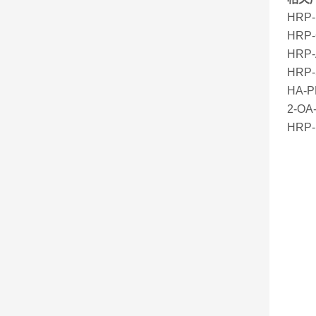
HR
HRP
HRP
HR
HA-
2-O
HR