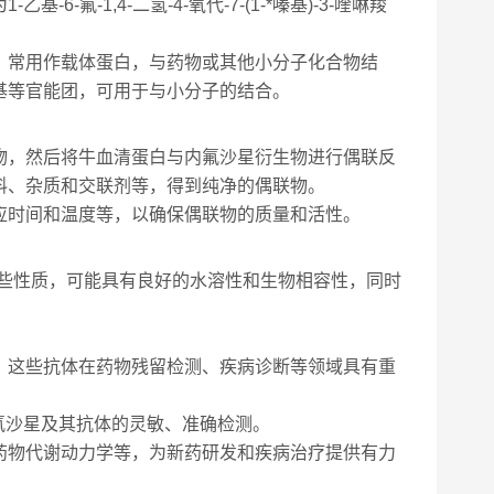
氟-1,4-二氢-4-氧代-7-(1-*嗪基)-3-喹啉羧
，常用作载体蛋白，与药物或其他小分子化合物结
基等官能团，可用于与小分子的结合。
物，然后将牛血清蛋白与内氟沙星衍生物进行偶联反
料、杂质和交联剂等，得到纯净的偶联物。
应时间和温度等，以确保偶联物的质量和活性。
某些性质，可能具有良好的水溶性和生物相容性，同时
，这些抗体在药物残留检测、疾病诊断等领域具有重
内氟沙星及其抗体的灵敏、准确检测。
药物代谢动力学等，为新药研发和疾病治疗提供有力