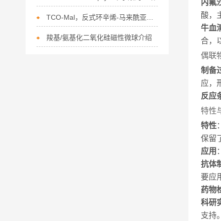
内氟
酸，
TCO-Mal，反式环辛烯-马来酰亚胺的描述
牛血
羧基/氨基化二氧化硅磁性微球介绍
合，
偶联
制备
应，
反应
特性
特性
保留
应用
抗体
要应
药物
科研
支持