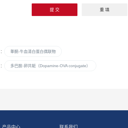
篇：
睾酮-牛血清白蛋白偶联物
篇：
多巴胺-卵共轭（Dopamine-OVA conjugate）
产品中心
联系我们